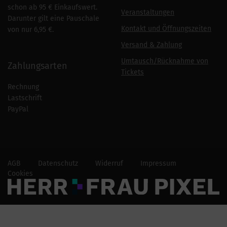
schon ab 95 € Einkaufswert.
Veranstaltungen
Darunter gilt eine Pauschale
Kontakt und Öffnungszeiten
von nur 6,95 €.
Versand & Zahlung
Umtausch/Rücknahme von
Zahlungsarten
Tickets
Rechnung
Lastschrift
PayPal
AGB
Datenschutz
Widerruf
Impressum
Cookies