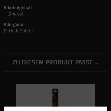
Alkoholgehalt
11,5 % vol.
Allergene
Enthält Sulfite
ZU DIESEM PRODUKT PASST ...