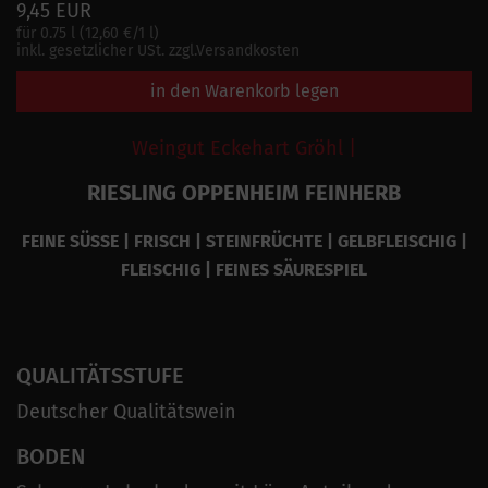
9,45 EUR
für 0.75 l (12,60 €/1 l)
inkl. gesetzlicher USt. zzgl.Versandkosten
in den Warenkorb legen
Weingut Eckehart Gröhl |
RIESLING OPPENHEIM FEINHERB
FEINE SÜSSE | FRISCH | STEINFRÜCHTE | GELBFLEISCHIG |
FLEISCHIG | FEINES SÄURESPIEL
QUALITÄTSSTUFE
Deutscher Qualitätswein
BODEN