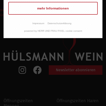
mehr Informationen
Weinpakete
Weinmomente
Keine Weine
Wein Abo
Events
Shop
Geschenke Express
Impressum
Datenschutzerklärung
powered by HERR UND FRAU PIXEL cookie consent
Newsletter abonnieren
Öffnungszeiten
Öffnungszeiten Haren
Meppen