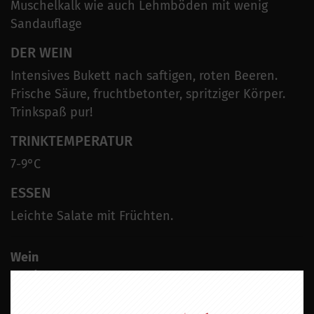
Muschelkalk wie auch Lehmböden mit wenig
Sandauflage
DER WEIN
Intensives Bukett nach saftigen, roten Beeren.
Frische Säure, fruchtbetonter, spritziger Körper.
Trinkspaß pur!
TRINKTEMPERATUR
7-9°C
ESSEN
Leichte Salate mit Früchten.
Wein
Rosé
Geschmacksrichtung