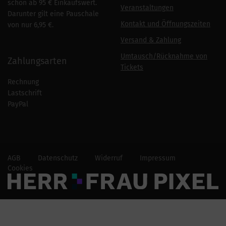
schon ab 95 € Einkaufswert.
Veranstaltungen
Darunter gilt eine Pauschale
Kontakt und Öffnungszeiten
von nur 6,95 €.
Versand & Zahlung
Umtausch/Rücknahme von
Zahlungsarten
Tickets
Rechnung
Lastschrift
PayPal
AGB
Datenschutz
Widerruf
Impressum
Cookies