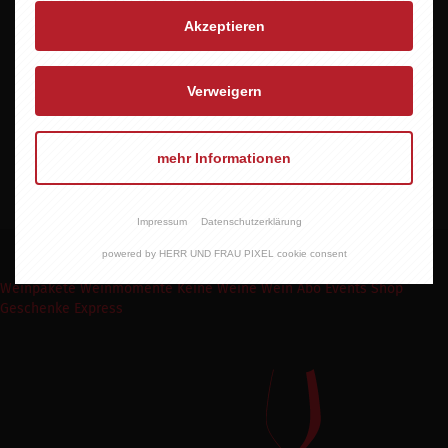
Akzeptieren
Verweigern
PALADIN SYRAH
LIGHT MY FIRE
8,95 EUR
10,60 EUR
mehr Informationen
Impressum
Datenschutzerklärung
powered by HERR UND FRAU PIXEL cookie consent
Weinpakete
Weinmomente
Keine Weine
Wein Abo
Events
Shop
Geschenke Express