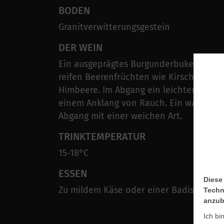
BODEN
Granitverwitterungsgestein
DER WEIN
Ein ausgeprägtes Burgunderbukett nach
reifen Beerenfrüchten wie Kirsche, Bro
Himbeere. Im Abgang ein leichter Vanill
einem Anklang von Rauch. Ein wahnsinn
Abgang mit einer weichen Art.
TRINKTEMPERATUR
15-18°C
ESSEN
Diese
Zu mildem Käse oder einer Badischen W
Techn
anzub
Ich bi