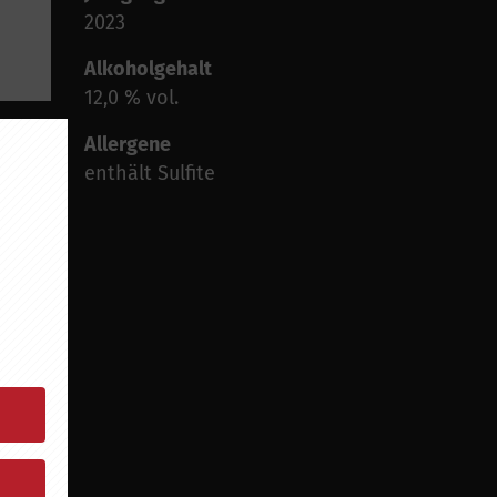
2023
Alkoholgehalt
12,0 % vol.
Allergene
enthält Sulfite