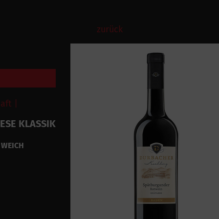
zurück
ft |
ESE KLASSIK
| WEICH