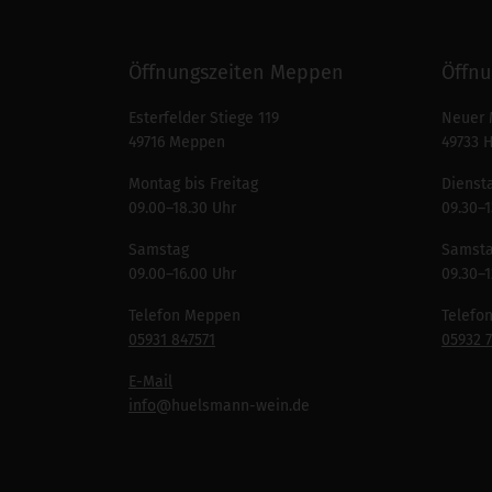
Öffnungszeiten Meppen
Öffnu
Esterfelder Stiege 119
Neuer 
49716 Meppen
49733 
Montag bis Freitag
Diensta
09.00–18.30 Uhr
09.30–1
Samstag
Samst
09.00–16.00 Uhr
09.30–1
Telefon Meppen
Telefo
05931 847571
05932 
E-Mail
info
@huelsmann-wein.de