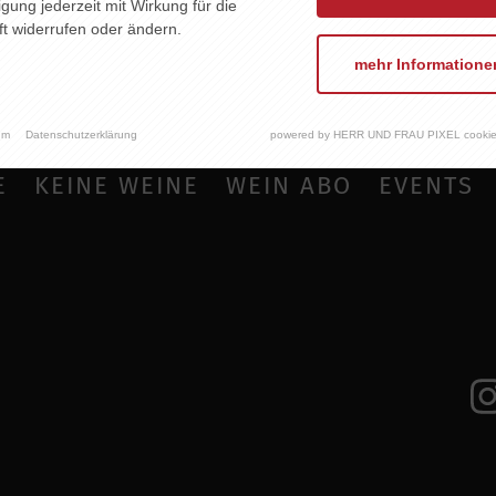
ligung jederzeit mit Wirkung für die
t widerrufen oder ändern.
mehr Informatione
um
Datenschutzerklärung
powered by HERR UND FRAU PIXEL cookie
E
KEINE WEINE
WEIN ABO
EVENTS