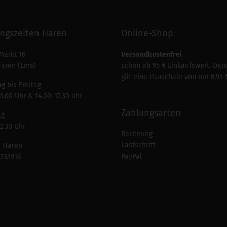
ngszeiten Haren
Online-Shop
Markt 16
Versandkostenfrei
Haren (Ems)
schon ab 95 € Einkaufswert. Dar
gilt eine Pauschale von nur 6,95 
g bis Freitag
3.00 Uhr & 14.00–17.30 uhr
Zahlungsarten
ag
2.30 Uhr
Rechnung
Lastschrift
n Haren
PayPal
7333916