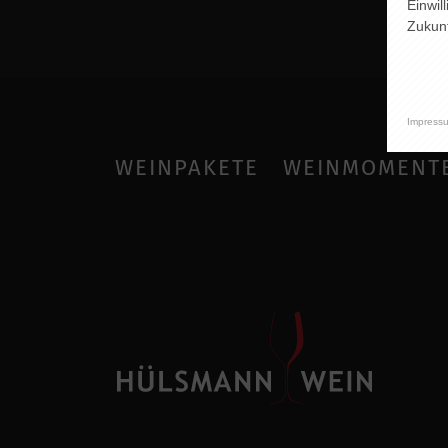
Einwil
Zukunf
Impress
WEINPAKETE
WEINMOMENT