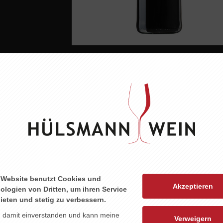
 dunklen,
mbeere und
eton mit
ig langer
 Website benutzt Cookies und
Akzeptieren
urstplatte
ologien von Dritten, um ihren Service
ieten und stetig zu verbessern.
n damit einverstanden und kann meine
Verweigern