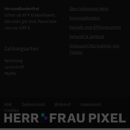
Versandkostenfrei
Über Hülsmann Wein
schon ab 95 € Einkaufswert.
Veranstaltungen
Darunter gilt eine Pauschale
Kontakt und Öffnungszeiten
von nur 6,95 €.
Versand & Zahlung
Umtausch/Rücknahme von
Zahlungsarten
Tickets
Rechnung
Lastschrift
PayPal
AGB
Datenschutz
Widerruf
Impressum
Cookies