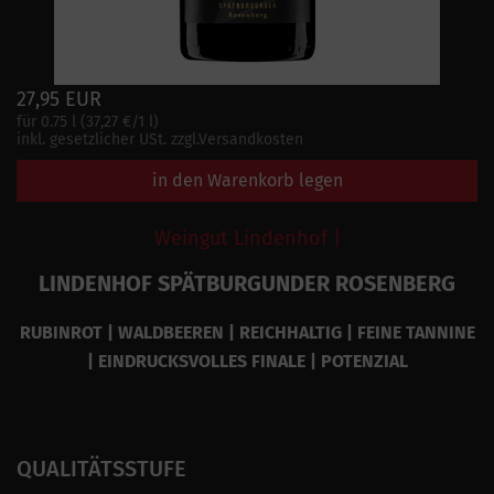
27,95 EUR
für 0.75 l (37,27 €/1 l)
inkl. gesetzlicher USt. zzgl.Versandkosten
in den Warenkorb legen
Weingut Lindenhof |
LINDENHOF SPÄTBURGUNDER ROSENBERG
RUBINROT | WALDBEEREN | REICHHALTIG | FEINE TANNINE
| EINDRUCKSVOLLES FINALE | POTENZIAL
QUALITÄTSSTUFE