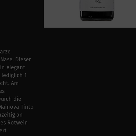
warze
Nase. Dieser
in elegant
lediglich 1
acht. Am
es
Durch die
Mainova Tinto
zeitig an
eses Rotwein
ert