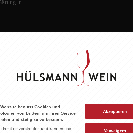
Gärung in
a oder Rucola-
Sauce oder
 Website benutzt Cookies und
ZU DIESEM PRODUKT PASST ...
Akzeptieren
ologien von Dritten, um ihren Service
ieten und stetig zu verbessern.
n damit einverstanden und kann meine
Verweigern