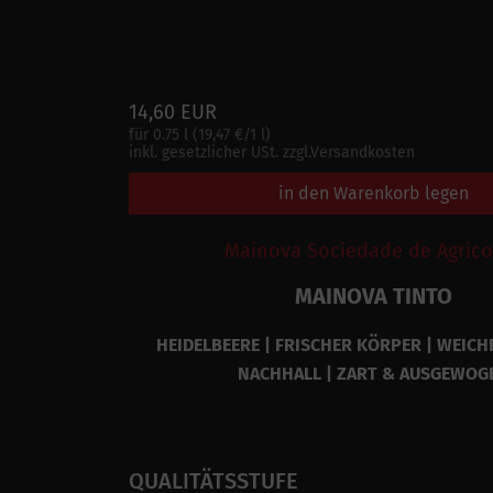
14,60 EUR
für 0.75 l (19,47 €/1 l)
inkl. gesetzlicher USt. zzgl.Versandkosten
in den Warenkorb legen
Mainova Sociedade de Agrico
MAINOVA TINTO
HEIDELBEERE | FRISCHER KÖRPER | WEICH
NACHHALL | ZART & AUSGEWOG
QUALITÄTSSTUFE