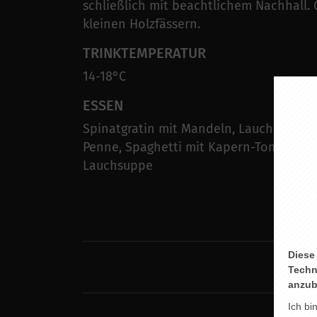
schließlich mit beachtlichem Nachhall. 
kleinen Holzfässern.
TRINKTEMPERATUR
14-18°C
ESSEN
Spinatgratin mit Mandeln, Lauch-Tortill
Penne, Spaghetti mit Kapern-Tomaten-
Lauchsuppe
Diese
Techn
anzub
Ich bi