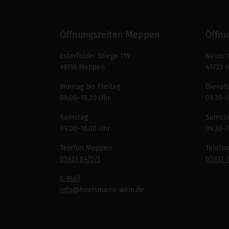
Öffnungszeiten Meppen
Öffnu
Esterfelder Stiege 119
Neuer 
49716 Meppen
49733 
Montag bis Freitag
Diensta
09.00–18.30 Uhr
09.30–1
Samstag
Samst
09.00–16.00 Uhr
09.30–1
Telefon Meppen
Telefo
05931 847571
05932 
E-Mail
info
@huelsmann-wein.de