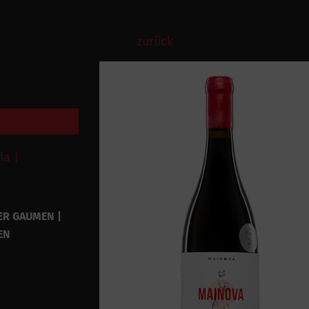
zurück
la |
ER GAUMEN |
EN