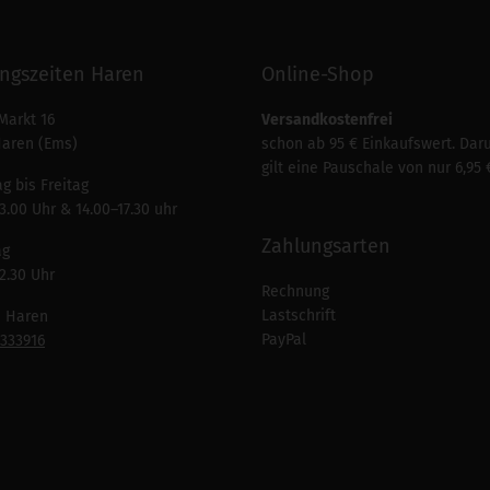
ngszeiten Haren
Online-Shop
Markt 16
Versandkostenfrei
Haren (Ems)
schon ab 95 € Einkaufswert. Dar
gilt eine Pauschale von nur 6,95 
g bis Freitag
3.00 Uhr & 14.00–17.30 uhr
Zahlungsarten
ag
2.30 Uhr
Rechnung
Lastschrift
n Haren
PayPal
7333916