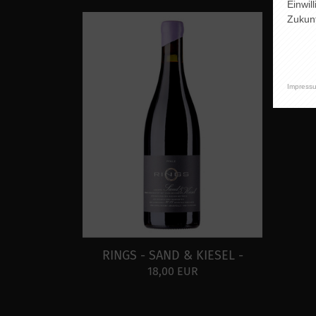
Einwil
Zukunf
Impress
RINGS - SAND & KIESEL -
18,00 EUR