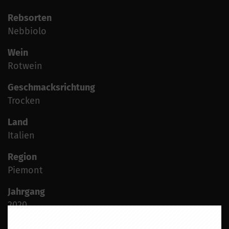
Rebsorten
Nebbiolo
Wein
Rotwein
Geschmacksrichtung
Trocken
Land
Italien
Region
Piemont
Jahrgang
2020
Alkoholgehalt