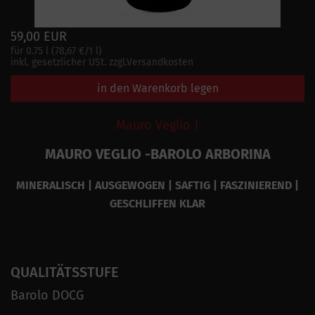
59,00 EUR
für 0.75 l (78,67 €/1 l)
inkl. gesetzlicher USt. zzgl.Versandkosten
in den Warenkorb legen
Mauro Veglio |
MAURO VEGLIO -BAROLO ARBORINA
MINERALISCH | AUSGEWOGEN | SAFTIG | FASZINIEREND |
GESCHLIFFEN KLAR
QUALITÄTSSTUFE
Barolo DOCG