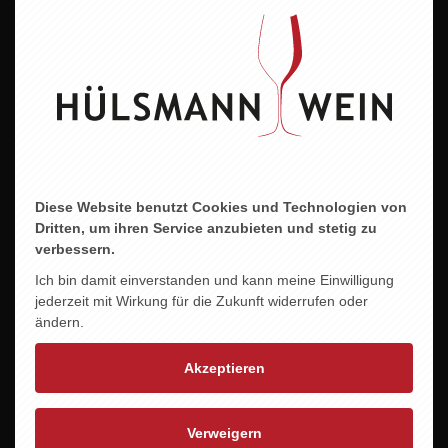
14,5 % vol.
Allergene
Enthält Sulfite
Abfüller/Erzeuger
Mauro Veglio,CascinaNuova 50,IT-12064 La Morra
Diese Website benutzt Cookies und Technologien von
Dritten, um ihren Service anzubieten und stetig zu
verbessern.
ZU DIESEM PRODUKT PASST ...
Ich bin damit einverstanden und kann meine Einwilligung
jederzeit mit Wirkung für die Zukunft widerrufen oder
ändern.
Akzeptieren
Verweigern