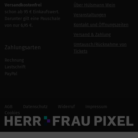
Versandkostenfrei
Über Hülsmann Wein
schon ab 95 € Einkaufswert.
Veranstaltungen
Darunter gilt eine Pauschale
Kontakt und Öffnungszeiten
von nur 6,95 €.
Versand & Zahlung
Umtausch/Rücknahme von
Zahlungsarten
Tickets
Rechnung
Lastschrift
PayPal
AGB
Datenschutz
Widerruf
Impressum
Cookies