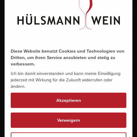
13,0 % vol.
Allergene
Enthält Sulfite
Diese Website benutzt Cookies und Technologien von
Dritten, um ihren Service anzubieten und stetig zu
ZU DIESEM PRODUKT PASST ...
verbessern.
Ich bin damit einverstanden und kann meine Einwilligung
jederzeit mit Wirkung für die Zukunft widerrufen oder
ändern.
Akzeptieren
Verweigern