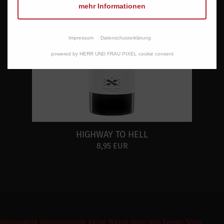
mehr Informationen
Impressum
Datenschutzerklärung
powered by HERR UND FRAU PIXEL cookie consent
HIGHWAY TO HELL
8,95 EUR
Weinpakete
Weinmomente
Keine Weine
Wein Abo
Events
Shop