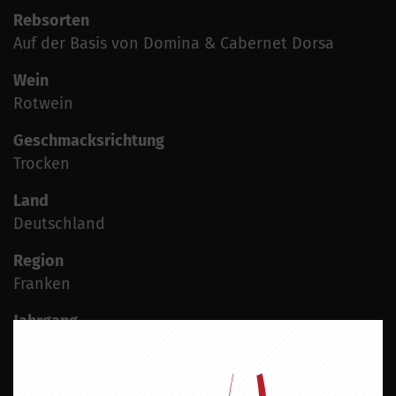
Rebsorten
Auf der Basis von Domina & Cabernet Dorsa
Wein
Rotwein
Geschmacksrichtung
Trocken
Land
Deutschland
Region
Franken
Jahrgang
2024
Alkoholgehalt