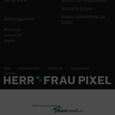
Kontakt und Öffnungszeiten
von nur 6,95 €.
Versand & Zahlung
Umtausch/Rücknahme von
Zahlungsarten
Tickets
Rechnung
Lastschrift
PayPal
AGB
Datenschutz
Widerruf
Impressum
Cookies