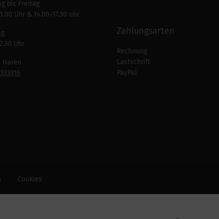
g bis Freitag
3.00 Uhr & 14.00–17.30 uhr
Zahlungsarten
ag
2.30 Uhr
Rechnung
Lastschrift
n Haren
PayPal
7333916
m
Cookies