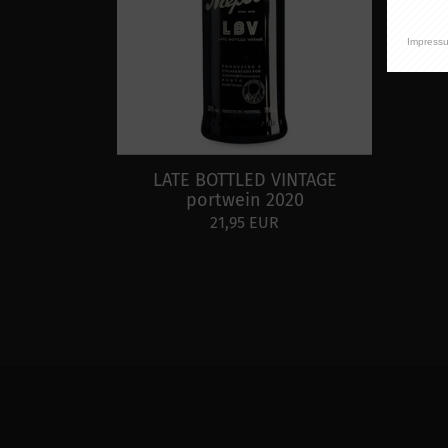
Impress
LATE BOTTLED VINTAGE
portwein 2020
21,95 EUR