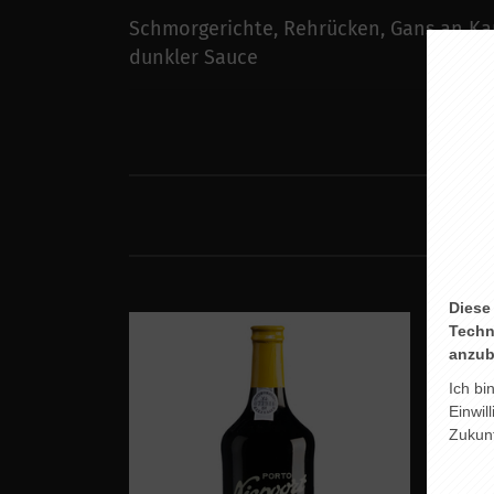
Schmorgerichte, Rehrücken, Gans an Ka
dunkler Sauce
Diese
Techn
anzub
Ich bi
Einwil
Zukunf