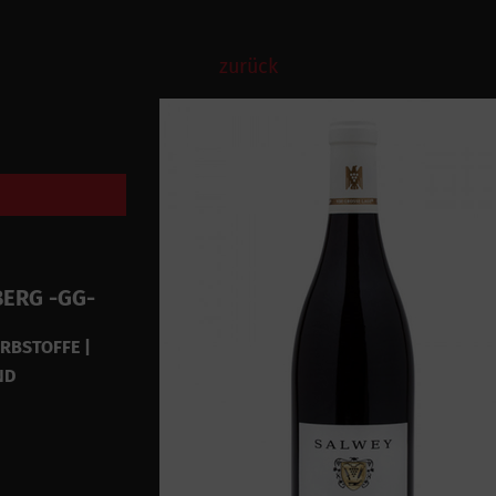
zurück
ERG -GG-
ERBSTOFFE |
ND