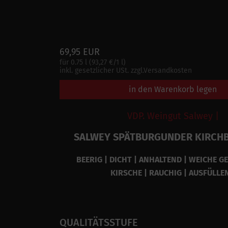
69,95 EUR
für 0.75 l (93,27 €/1 l)
inkl. gesetzlicher USt. zzgl.Versandkosten
in den Warenkorb legen
VDP. Weingut Salwey |
SALWEY SPÄTBURGUNDER KIRCHB
BEERIG | DICHT | ANHALTEND | WEICHE G
KIRSCHE | RAUCHIG | AUSFÜLLE
QUALITÄTSSTUFE