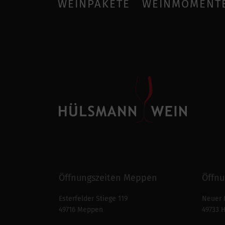
WEINPAKETE
WEINMOMENT
Öffnungszeiten Meppen
Öffnu
Esterfelder Stiege 119
Neuer 
49716 Meppen
49733 