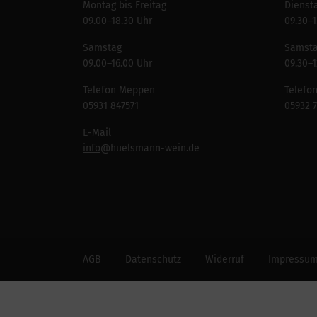
Montag bis Freitag
Diensta
09.00–18.30 Uhr
09.30–1
Samstag
Samst
09.00–16.00 Uhr
09.30–1
Telefon Meppen
Telefo
05931 847571
05932 
E-Mail
info
@huelsmann-wein.de
AGB
Datenschutz
Widerruf
Impressu