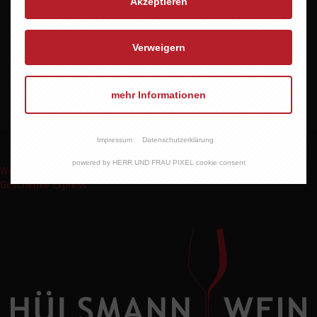
Akzeptieren
Alkoholgehalt
13 % vol.
Verweigern
Allergene
enthält Sulfite
mehr Informationen
Impressum
Datenschutzerklärung
powered by HERR UND FRAU PIXEL cookie consent
Weinpakete
Weinmomente
Keine Weine
Wein Abo
Events
Shop
Geschenke Express