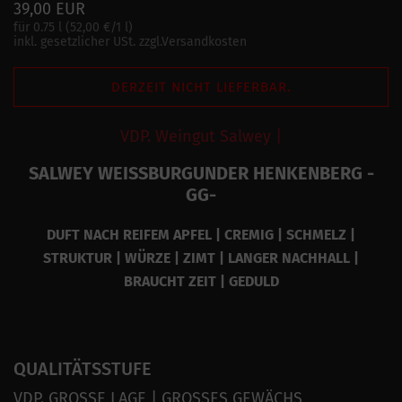
39,00 EUR
für 0.75 l (52,00 €/1 l)
inkl. gesetzlicher USt. zzgl.Versandkosten
DERZEIT NICHT LIEFERBAR.
VDP. Weingut Salwey |
SALWEY WEISSBURGUNDER HENKENBERG -
GG-
DUFT NACH REIFEM APFEL | CREMIG | SCHMELZ |
STRUKTUR | WÜRZE | ZIMT | LANGER NACHHALL |
BRAUCHT ZEIT | GEDULD
QUALITÄTSSTUFE
VDP. GROSSE LAGE | GROSSES GEWÄCHS