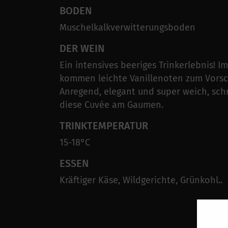
BODEN
Muschelkalkverwitterungsboden
DER WEIN
Ein intensives beeriges Trinkerlebnis! I
kommen leichte Vanillenoten zum Vorsc
Anregend, elegant und super weich, sch
diese Cuvée am Gaumen.
TRINKTEMPERATUR
15-18°C
ESSEN
Kräftiger Käse, Wildgerichte, Grünkohl..