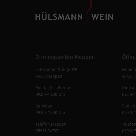
Öffnungszeiten Meppen
Öffnu
Esterfelder Stiege 119
Neuer 
49716 Meppen
49733 
Montag bis Freitag
Diensta
09.00–18.30 Uhr
09.30–1
Samstag
Samst
09.00–16.00 Uhr
09.30–1
Telefon Meppen
Telefo
05931 847571
05932 