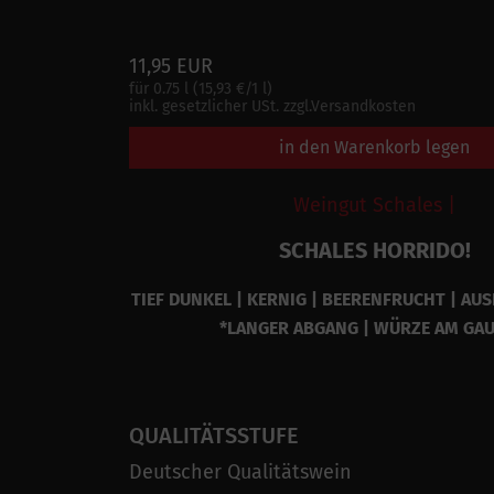
11,95 EUR
für 0.75 l (15,93 €/1 l)
inkl. gesetzlicher USt. zzgl.Versandkosten
in den Warenkorb legen
Weingut Schales |
SCHALES HORRIDO!
TIEF DUNKEL | KERNIG | BEERENFRUCHT | AU
*LANGER ABGANG | WÜRZE AM GA
QUALITÄTSSTUFE
Deutscher Qualitätswein