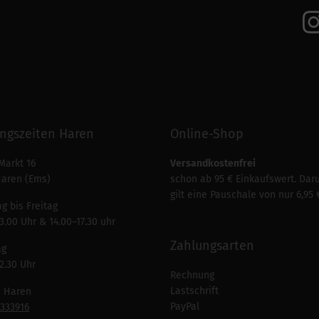
ngszeiten Haren
Online-Shop
Markt 16
Versandkostenfrei
Haren (Ems)
schon ab 95 € Einkaufswert. Dar
gilt eine Pauschale von nur 6,95 
g bis Freitag
3.00 Uhr & 14.00–17.30 uhr
Zahlungsarten
ag
2.30 Uhr
Rechnung
Lastschrift
n Haren
PayPal
7333916