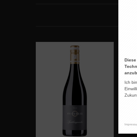
Diese
Techn
anzub
Ich bi
Einwil
Zukunf
Impress