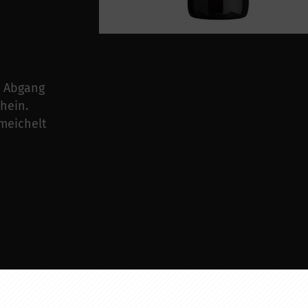
m Abgang
hein.
meichelt