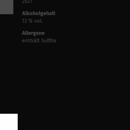
2021
Alkoholgehalt
13 % vol.
Allergene
enthält Sulfite