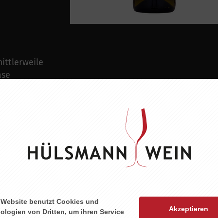
ittlerweile
ase
-süße Frucht
aus. Cremige
n,
 Website benutzt Cookies und
Akzeptieren
ologien von Dritten, um ihren Service