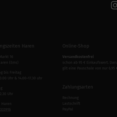
ngszeiten Haren
Online-Shop
Markt 16
Versandkostenfrei
Haren (Ems)
schon ab 95 € Einkaufswert. Dar
gilt eine Pauschale von nur 6,95 
g bis Freitag
3.00 Uhr & 14.00–17.30 uhr
Zahlungsarten
ag
2.30 Uhr
Rechnung
Lastschrift
n Haren
PayPal
7333916