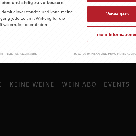
ieten und stetig zu verbessern.
n damit einverstanden und kann meine
Verweigern
ligung jederzeit mit Wirkung für die
t widerrufen oder ändern.
mehr Informatione
um
Datenschutzerklärung
powered by HERR UND FRAU PIXEL cookie
E
KEINE WEINE
WEIN ABO
EVENTS