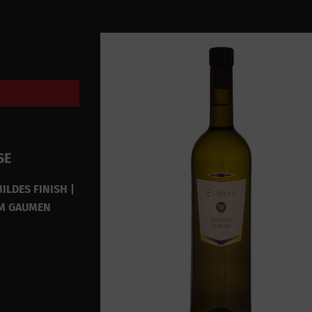
SE
ILDES FINISH |
AM GAUMEN