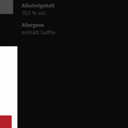
Alkoholgehalt
10,5 % vol.
Allergene
enthält Sulfite