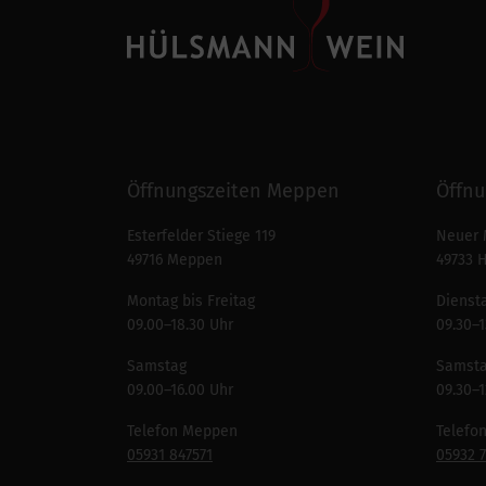
Öffnungszeiten Meppen
Öffnu
Esterfelder Stiege 119
Neuer 
49716 Meppen
49733 
Montag bis Freitag
Diensta
09.00–18.30 Uhr
09.30–1
Samstag
Samst
09.00–16.00 Uhr
09.30–1
Telefon Meppen
Telefo
05931 847571
05932 