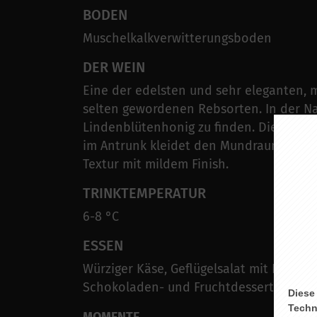
BODEN
Muschelkalkverwitterungsboden
DER WEIN
Eine der edelsten und sehr eleganten, m
selten gewordenen Rebsorten. In der N
Lindenblütenhonig zu finden. Die saftig
im Antrunk kleidet den Mundraum sanft 
Textur mit mildem Finish.
TRINKTEMPERATUR
6-8 °C
ESSEN
Würziger Käse, Geflügelsalat mit Früchte
Schokoladen- und Fruchtdesserts
Diese
Techn