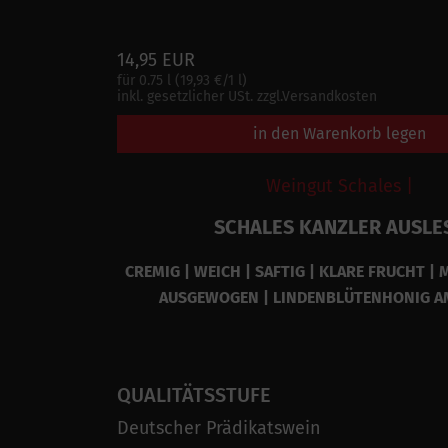
14,95 EUR
für 0.75 l (19,93 €/1 l)
inkl. gesetzlicher USt. zzgl.Versandkosten
in den Warenkorb legen
Weingut Schales |
SCHALES KANZLER AUSLE
CREMIG | WEICH | SAFTIG | KLARE FRUCHT | M
AUSGEWOGEN | LINDENBLÜTENHONIG 
QUALITÄTSSTUFE
Deutscher Prädikatswein