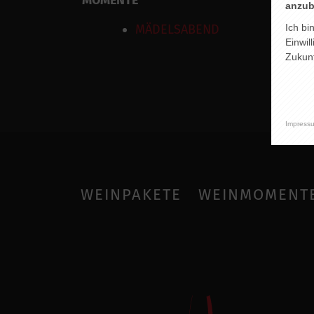
MOMENTE
anzub
MÄDELSABEND
Ich bi
Einwil
Zukunf
Impress
WEINPAKETE
WEINMOMENT