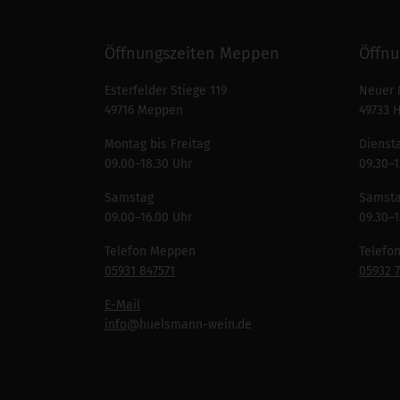
Öffnungszeiten Meppen
Öffnu
Esterfelder Stiege 119
Neuer 
49716 Meppen
49733 
Montag bis Freitag
Diensta
09.00–18.30 Uhr
09.30–1
Samstag
Samst
09.00–16.00 Uhr
09.30–1
Telefon Meppen
Telefo
05931 847571
05932 
E-Mail
info
@huelsmann-wein.de