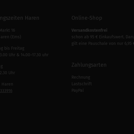
ngszeiten Haren
Online-Shop
Markt 16
Versandkostenfrei
Haren (Ems)
schon ab 95 € Einkaufswert. Dar
gilt eine Pauschale von nur 6,95 
g bis Freitag
3.00 Uhr & 14.00–17.30 uhr
Zahlungsarten
ag
2.30 Uhr
Rechnung
Lastschrift
n Haren
PayPal
7333916