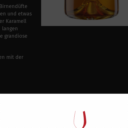
 Birnendüfte
men und etwas
er Karamell
n langen
ie grandiose
en mit der
ZU DIESEM PRODUKT PASST ...