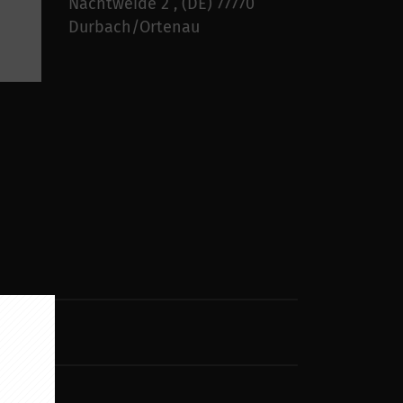
Nachtweide 2 , (DE) 77770
Durbach/Ortenau