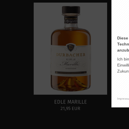
Diese
Techn
anzub
Ich bi
Einwil
Zukunf
Impress
EDLE MARILLE
21,95 EUR