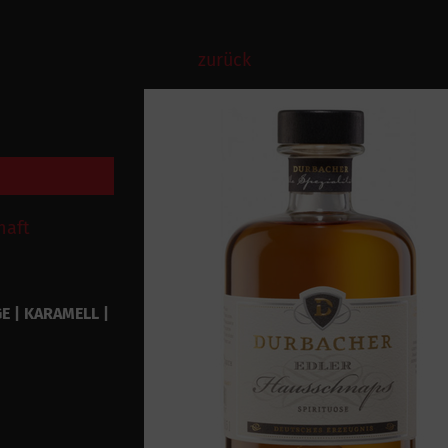
zurück
haft
E | KARAMELL |