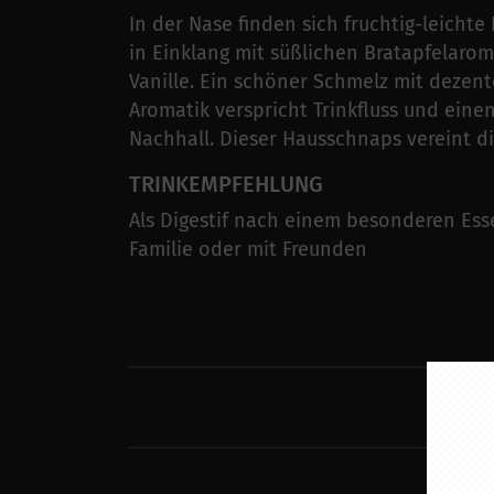
In der Nase finden sich fruchtig-leichte
in Einklang mit süßlichen Bratapfelaro
Vanille. Ein schöner Schmelz mit dezent
Aromatik verspricht Trinkfluss und eine
Nachhall. Dieser Hausschnaps vereint d
TRINKEMPFEHLUNG
Als Digestif nach einem besonderen Ess
Familie oder mit Freunden