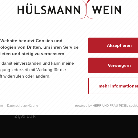
 Website benutzt Cookies und
Akzeptieren
ologien von Dritten, um ihren Service
ieten und stetig zu verbessern.
n damit einverstanden und kann meine
Verweigern
ligung jederzeit mit Wirkung für die
t widerrufen oder ändern.
mehr Informatione
um
Datenschutzerklärung
powered by HERR UND FRAU PIXEL cookie
EDLE WILLIAMSBIRNE
21,95 EUR