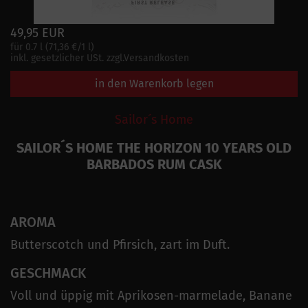
49,95 EUR
für 0.7 l (71,36 €/1 l)
inkl. gesetzlicher USt. zzgl.Versandkosten
in den Warenkorb legen
Sailor´s Home
SAILOR´S HOME THE HORIZON 10 YEARS OLD
BARBADOS RUM CASK
AROMA
Butterscotch und Pfirsich, zart im Duft.
GESCHMACK
Voll und üppig mit Aprikosen-marmelade, Banane