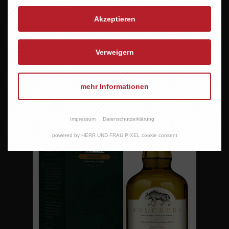
Akzeptieren
SAILOR´S HOME THE JOURNEY triple casked
Verweigern
34,95 EUR
mehr Informationen
Impressum
Datenschutzerklärung
powered by HERR UND FRAU PIXEL cookie consent