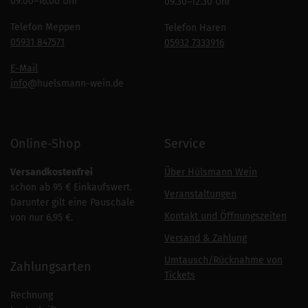
09.00–16.00 Uhr
09.30–12.30 Uhr
Telefon Meppen
Telefon Haren
05931 847571
05932 7333916
E-Mail
info
@huelsmann-wein.de
Online-Shop
Service
Versandkostenfrei
Über Hülsmann Wein
schon ab 95 € Einkaufswert.
Veranstaltungen
Darunter gilt eine Pauschale
Kontakt und Öffnungszeiten
von nur 6,95 €.
Versand & Zahlung
Umtausch/Rücknahme von
Zahlungsarten
Tickets
Rechnung