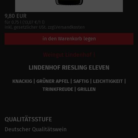
9,80 EUR
für 0.75 l (13,07 €/1 l)
inkl. gesetzlicher USt. zzgl.Versandkosten
in den Warenkorb legen
Weingut Lindenhof |
LINDENHOF RIESLING ELEVEN
KNACKIG | GRÜNER APFEL | SAFTIG | LEICHTIGKEIT |
TRINKFREUDE | GRILLEN
QUALITÄTSSTUFE
Deutscher Qualitätswein