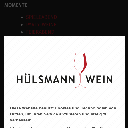
MOMENTE
SPIELEABEND
PARTY-WEINE
FEIERABEND
RIESLING.
Rebsorten
Riesling
Wein
Weisswein
Geschmacksrichtung
Trocken
Diese Website benutzt Cookies und Technologien von
Land
Dritten, um ihren Service anzubieten und stetig zu
verbessern.
Deutschland