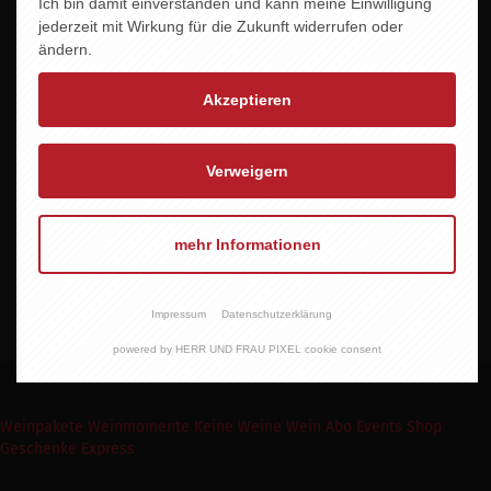
Ich bin damit einverstanden und kann meine Einwilligung
Region
jederzeit mit Wirkung für die Zukunft widerrufen oder
Nahe
ändern.
Jahrgang
Akzeptieren
2024
Alkoholgehalt
Verweigern
11 % vol.
Allergene
mehr Informationen
Enhält Sulfite
Impressum
Datenschutzerklärung
powered by HERR UND FRAU PIXEL cookie consent
Weinpakete
Weinmomente
Keine Weine
Wein Abo
Events
Shop
Geschenke Express