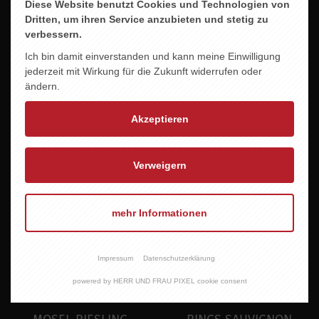
Diese Website benutzt Cookies und Technologien von
Dritten, um ihren Service anzubieten und stetig zu
verbessern.
SCHALES KERNER
PFAFFENWEILER
Ich bin damit einverstanden und kann meine Einwilligung
SPÄTLESE
SAUVIGNON BLANC
jederzeit mit Wirkung für die Zukunft widerrufen oder
feinfruchtig
8,60 EUR
ändern.
7,95 EUR
Akzeptieren
Verweigern
mehr Informationen
Impressum
Datenschutzerklärung
powered by HERR UND FRAU PIXEL cookie consent