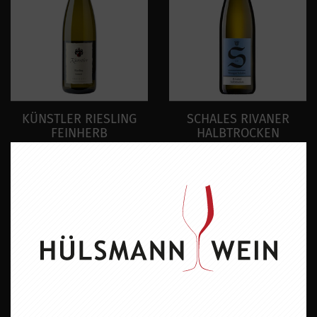
KÜNSTLER RIESLING
SCHALES RIVANER
FEINHERB
HALBTROCKEN
10,95 EUR
6,45 EUR