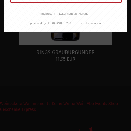
Impressum
Datenschutzerklärung
powered by HERR UND FRAU PIXEL cookie consent
RINGS GRAUBURGUNDER
11,95 EUR
Weinpakete
Weinmomente
Keine Weine
Wein Abo
Events
Shop
Geschenke Express