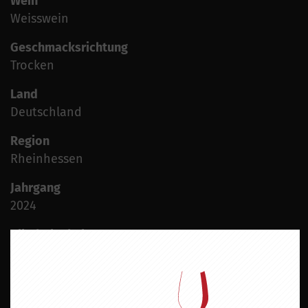
Wein
Weisswein
Geschmacksrichtung
Trocken
Land
Deutschland
Region
Rheinhessen
Jahrgang
2024
Alkoholgehalt
12,5 % vol.
Allergene
Enthält Sulfite