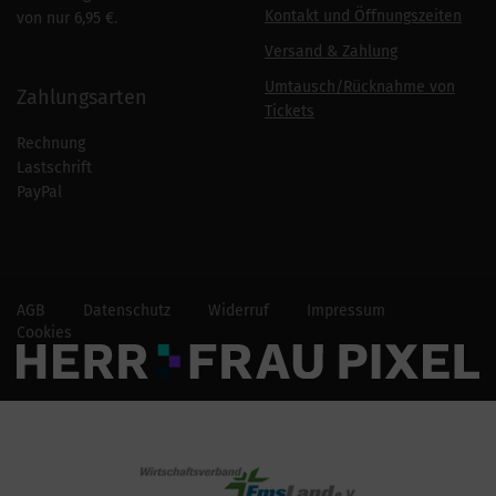
Kontakt und Öffnungszeiten
von nur 6,95 €.
Versand & Zahlung
Umtausch/Rücknahme von
Zahlungsarten
Tickets
Rechnung
Lastschrift
PayPal
AGB
Datenschutz
Widerruf
Impressum
Cookies