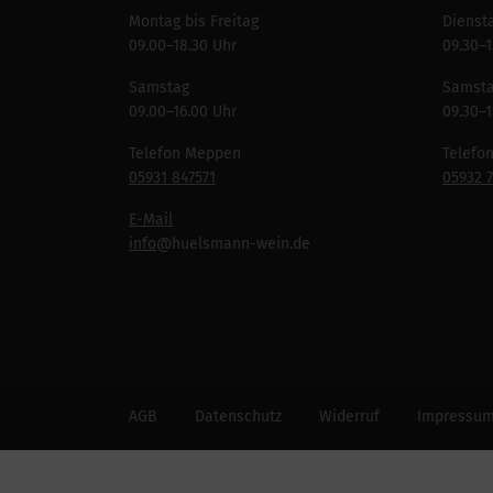
Montag bis Freitag
Diensta
09.00–18.30 Uhr
09.30–1
Samstag
Samst
09.00–16.00 Uhr
09.30–1
Telefon Meppen
Telefo
05931 847571
05932 
E-Mail
info
@huelsmann-wein.de
AGB
Datenschutz
Widerruf
Impressu