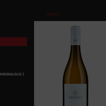
zurück
MINERALISCH |