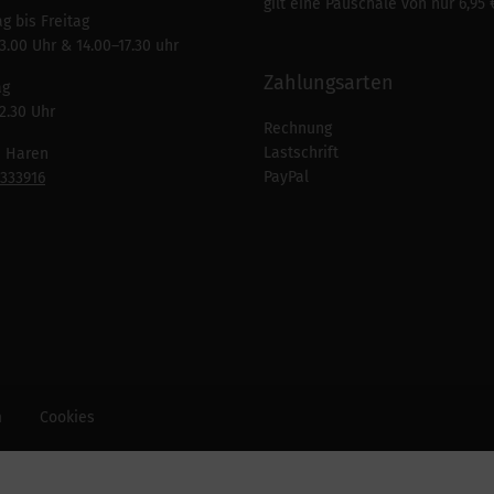
gilt eine Pauschale von nur 6,95 
g bis Freitag
3.00 Uhr & 14.00–17.30 uhr
Zahlungsarten
ag
2.30 Uhr
Rechnung
Lastschrift
n Haren
PayPal
7333916
m
Cookies