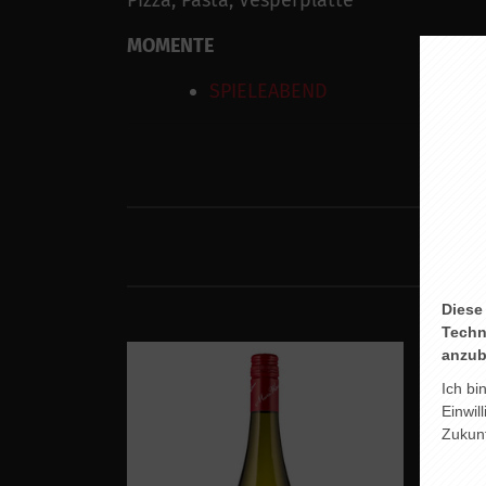
Pizza, Pasta, Vesperplatte
MOMENTE
SPIELEABEND
Diese
Techn
anzub
Ich bi
Einwil
Zukunf