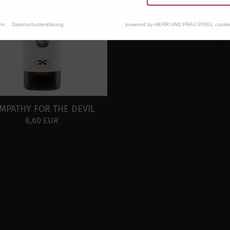
um
Datenschutzerklärung
powered by HERR UND FRAU PIXEL cookie
MPATHY FOR THE DEVIL
8,60 EUR