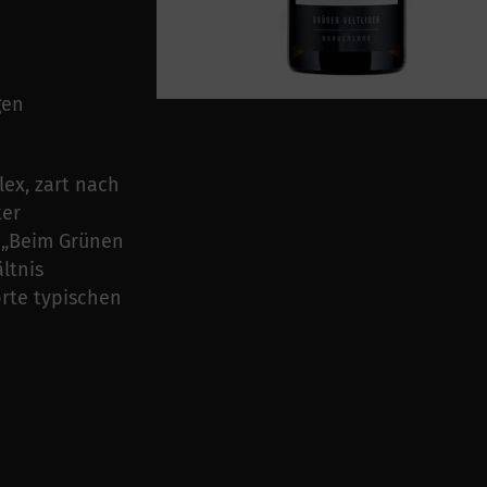
gen
lex, zart nach
ter
. „Beim Grünen
ltnis
orte typischen