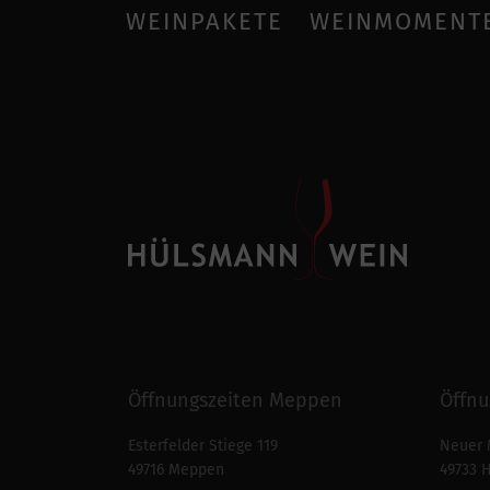
WEINPAKETE
WEINMOMENT
Öffnungszeiten Meppen
Öffnu
Esterfelder Stiege 119
Neuer 
49716 Meppen
49733 