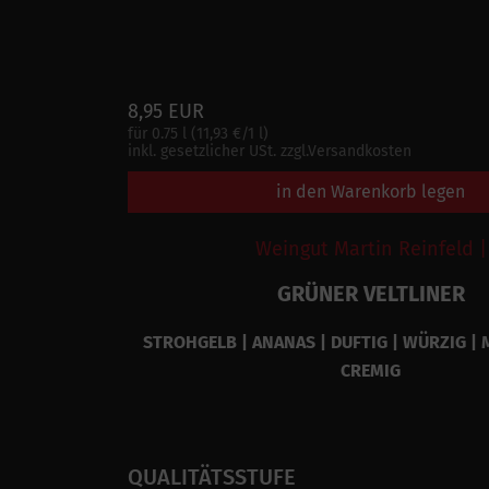
8,95 EUR
für 0.75 l (11,93 €/1 l)
inkl. gesetzlicher USt. zzgl.Versandkosten
in den Warenkorb legen
Weingut Martin Reinfeld |
GRÜNER VELTLINER
STROHGELB | ANANAS | DUFTIG | WÜRZIG | 
CREMIG
QUALITÄTSSTUFE