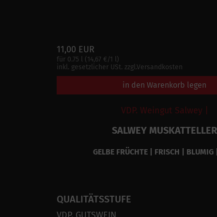
11,00 EUR
für 0.75 l (14,67 €/1 l)
inkl. gesetzlicher USt. zzgl.Versandkosten
in den Warenkorb legen
VDP. Weingut Salwey |
SALWEY MUSKATTELLER
GELBE FRÜCHTE | FRISCH | BLUMIG 
QUALITÄTSSTUFE
VDP. GUTSWEIN