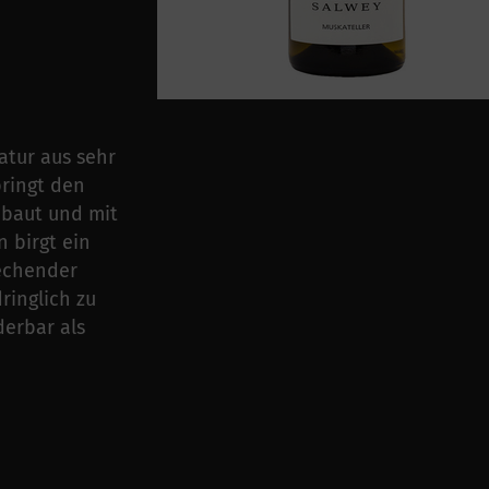
atur aus sehr
bringt den
ebaut und mit
 birgt ein
echender
ringlich zu
derbar als