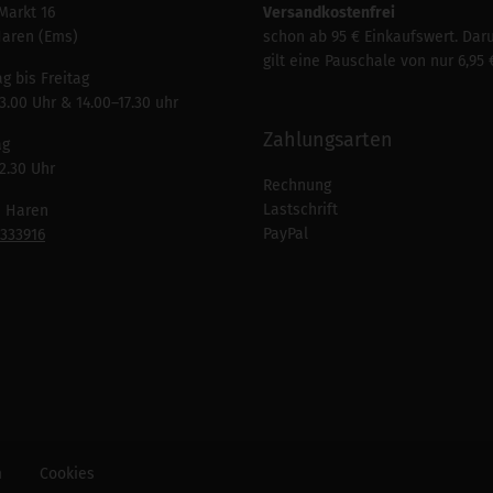
Markt 16
Versandkostenfrei
Haren (Ems)
schon ab 95 € Einkaufswert. Dar
gilt eine Pauschale von nur 6,95 
g bis Freitag
3.00 Uhr & 14.00–17.30 uhr
Zahlungsarten
ag
2.30 Uhr
Rechnung
Lastschrift
n Haren
PayPal
7333916
m
Cookies