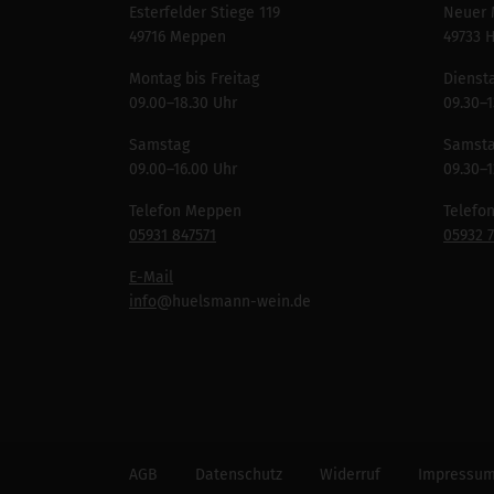
Esterfelder Stiege 119
Neuer 
49716 Meppen
49733 
Montag bis Freitag
Diensta
09.00–18.30 Uhr
09.30–1
Samstag
Samst
09.00–16.00 Uhr
09.30–1
Telefon Meppen
Telefo
05931 847571
05932 
E-Mail
info
@huelsmann-wein.de
AGB
Datenschutz
Widerruf
Impressu