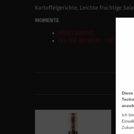
Kartoffelgerichte, Leichte fruchtige Sala
MOMENTE
MÄDELSABEND
FREUDE AM WEIN - FREUDE AM
Diese
Techn
anzub
Ich bi
Einwil
Zukunf