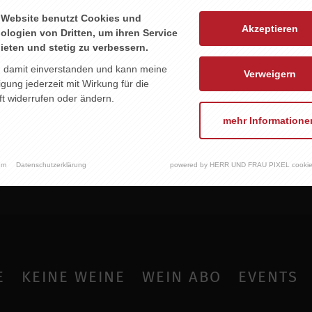
 Website benutzt Cookies und
Akzeptieren
ologien von Dritten, um ihren Service
ieten und stetig zu verbessern.
n damit einverstanden und kann meine
Verweigern
ligung jederzeit mit Wirkung für die
t widerrufen oder ändern.
mehr Informatione
um
Datenschutzerklärung
powered by HERR UND FRAU PIXEL cookie
E
KEINE WEINE
WEIN ABO
EVENTS