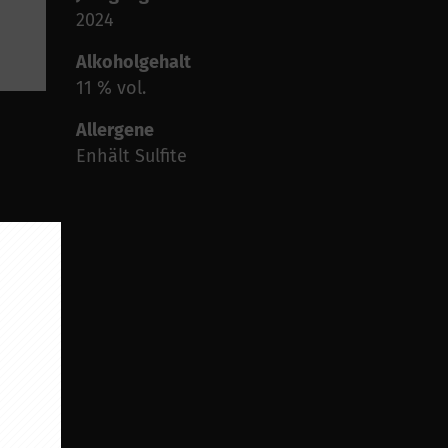
2024
Alkoholgehalt
11 % vol.
Allergene
Enhält Sulfite