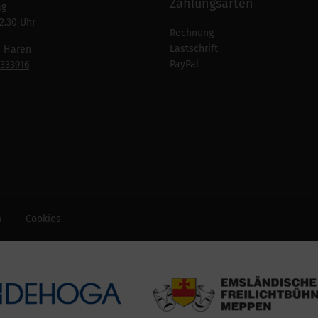
Zahlungsarten
ag
2.30 Uhr
Rechnung
Lastschrift
n Haren
PayPal
7333916
m
Cookies