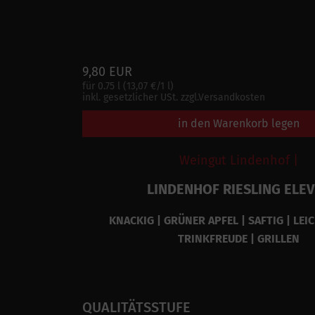
9,80 EUR
für 0.75 l (13,07 €/1 l)
inkl. gesetzlicher USt. zzgl.Versandkosten
in den Warenkorb legen
Weingut Lindenhof |
LINDENHOF RIESLING ELE
KNACKIG | GRÜNER APFEL | SAFTIG | LEIC
TRINKFREUDE | GRILLEN
QUALITÄTSSTUFE