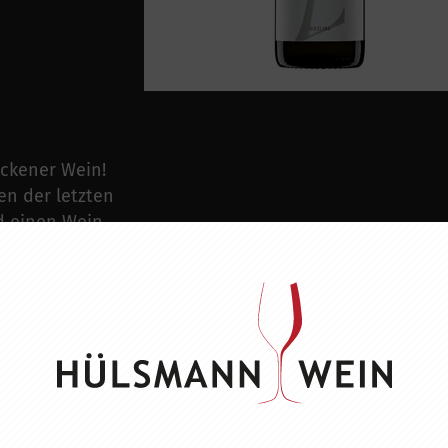
ockener Wein!
en der letzten
nd einen Wein
 auch
ten Zeitpunkt
Salate,