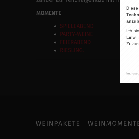
Zander auf Fenchelgemüse mit Reis
Diese
MOMENTE
Techn
anzub
SPIELEABEND
Ich bi
PARTY-WEINE
Einwil
FEIERABEND
Zukunf
RIESLING.
Impress
WEINPAKETE
WEINMOMENT