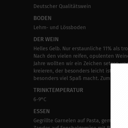
Deutscher Qualitätswein
BODEN
Lehm- und Lössboden
DER WEIN
Helles Gelb. Nur erstaunliche 11% als tr
Nach den vielen reifen, opulenten Wein
Jahre wollten wir ein Zeichen setzen u
kreieren, der besonders leicht ist, aber
besonders viel Spaß macht. Zum perfek
TRINKTEMPERATUR
6-9°C
ESSEN
Gegrillte Garnelen auf Pasta, gemischte 