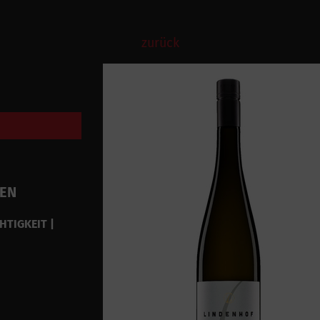
zurück
VEN
HTIGKEIT |