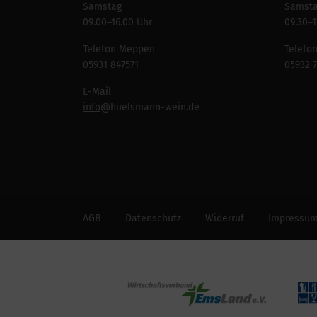
Samstag
Samst
09.00–16.00 Uhr
09.30–1
Telefon Meppen
Telefo
05931 847571
05932 
E-Mail
info
@huelsmann-wein.de
AGB
Datenschutz
Widerruf
Impressu