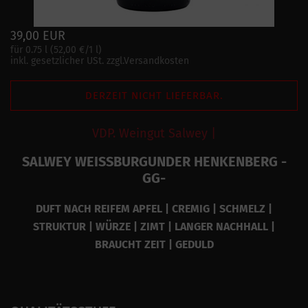
39,00 EUR
für 0.75 l (52,00 €/1 l)
inkl. gesetzlicher USt. zzgl.Versandkosten
DERZEIT NICHT LIEFERBAR.
VDP. Weingut Salwey |
SALWEY WEISSBURGUNDER HENKENBERG -
GG-
DUFT NACH REIFEM APFEL | CREMIG | SCHMELZ |
STRUKTUR | WÜRZE | ZIMT | LANGER NACHHALL |
BRAUCHT ZEIT | GEDULD