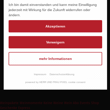
Ich bin damit einverstanden und kann meine Einwilligung
Jahrgang
jederzeit mit Wirkung für die Zukunft widerrufen oder
2017
ändern.
Alkoholgehalt
Akzeptieren
13,0 % vol.
Allergene
Verweigern
enthält Sulfite
Abfüller/Erzeuger
mehr Informationen
Salwey GbR , Kirchweg 11 , (DE) 79235
Vogtsburg/Niederrotweil
Impressum
Datenschutzerklärung
powered by HERR UND FRAU PIXEL cookie consent
Weinpakete
Weinmomente
Keine Weine
Wein Abo
Events
Shop
Geschenke Express