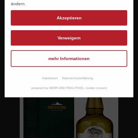
ändern.
Akzeptieren
Verweigern
SAILOR´S HOME THE JOURNEY triple casked
34,95 EUR
mehr Informationen
Impressum
Datenschutzerklärung
powered by HERR UND FRAU PIXEL cookie consent