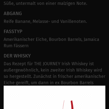
Süße, untermalt von einer malzigen Note.
ABGANG
Reife Banane, Melasse- und Vanillenoten.
FASSTYP
Amerikanischer Eiche, Bourbon Barrels, Jamaica
Rum Fässern
DER WHISKY
Das Rezept für THE JOURNEY Irish Whiskey ist
außergewöhnlich, kein zweiter Irish Whiskey wird
so hergestellt. Zunächst in frischer amerikanischer
Eiche gereift, um dann in ex Bourbon Barrels
umgefüllt zu werden, wird dieser Whiskey mit Irish
Malt Whiskey