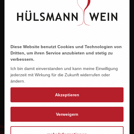
Art
Irish Whiskey
Abfüller
The Sailor's Home Company, Newtown, Crecora,
V948D56 Limerick
Diese Website benutzt Cookies und Technologien von
Alkohol
Dritten, um ihren Service anzubieten und stetig zu
43,0 % vol.
verbessern.
Ich bin damit einverstanden und kann meine Einwilligung
Importeur
jederzeit mit Wirkung für die Zukunft widerrufen oder
Alba Import OHG, Alte Dorfstraße 33, 21640
ändern.
Nottendorf
Akzeptieren
Verweigern
Weinpakete
Weinmomente
Keine Weine
Wein Abo
Events
Shop
Geschenke Express