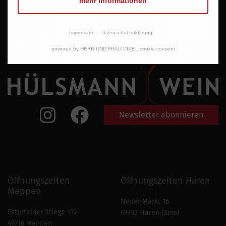
mehr Informationen
Impressum
Datenschutzerklärung
powered by HERR UND FRAU PIXEL cookie consent
Newsletter abonnieren
Öffnungszeiten
Öffnungszeiten Haren
Meppen
Neuer Markt 16
Esterfelder Stiege 119
49733 Haren (Ems)
49716 Meppen