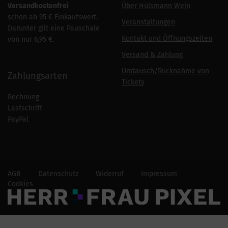
Versandkostenfrei
Über Hülsmann Wein
schon ab 95 € Einkaufswert.
Veranstaltungen
Darunter gilt eine Pauschale
Kontakt und Öffnungszeiten
von nur 6,95 €.
Versand & Zahlung
Umtausch/Rücknahme von
Zahlungsarten
Tickets
Rechnung
Lastschrift
PayPal
AGB
Datenschutz
Widerruf
Impressum
Cookies