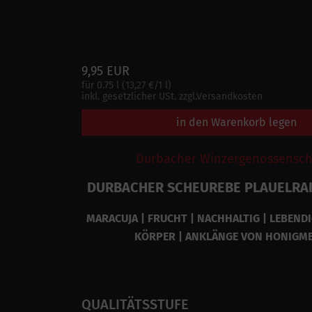
9,95 EUR
für 0.75 l (13,27 €/1 l)
inkl. gesetzlicher USt. zzgl.Versandkosten
in den Warenkorb legen
Durbacher Winzergenossenscha
DURBACHER SCHEUREBE PLAUELRAI
MARACUJA | FRUCHT | NACHHALTIG | LEBENDI
KÖRPER | ANKLÄNGE VON HONIGM
QUALITÄTSSTUFE