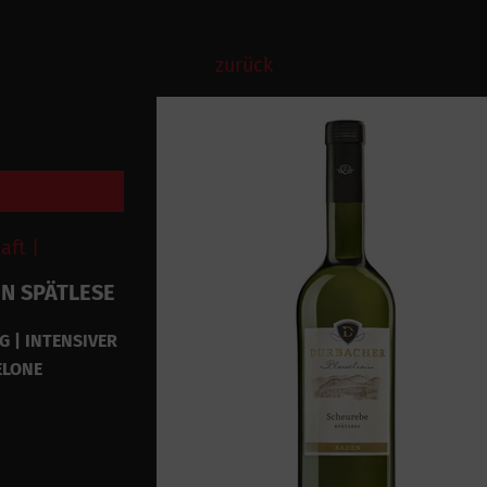
zurück
ft |
N SPÄTLESE
G | INTENSIVER
ELONE