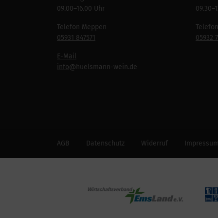
09.00–16.00 Uhr
09.30–1
Telefon Meppen
Telefo
05931 847571
05932 
E-Mail
info
@huelsmann-wein.de
AGB
Datenschutz
Widerruf
Impressu