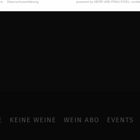
um
Datenschutzerklärung
powered by HERR UND FRAU PIXEL cookie
E
KEINE WEINE
WEIN ABO
EVENTS