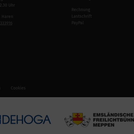
2.30 Uhr
Rechnung
Lastschrift
n Haren
PayPal
7333916
m
Cookies