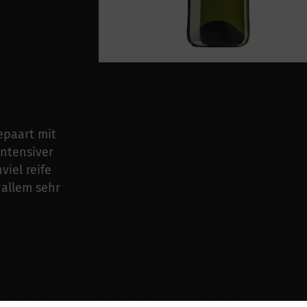
epaart mit
ntensiver
iel reife
 allem sehr