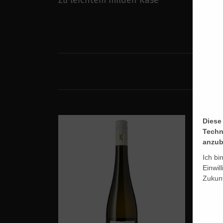
Zu leichtem milden Käse
Diese
Techn
anzub
Ich bi
Einwil
Zukunf