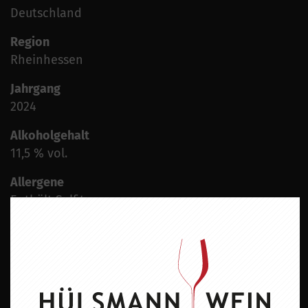
Deutschland
Region
Rheinhessen
Jahrgang
2024
Alkoholgehalt
11,5 % vol.
Allergene
Enthält Sulfite
ZU DIESEM PRODUKT PASST ...