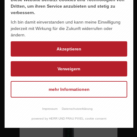
Dritten, um ihren Service anzubieten und stetig zu
verbessern.
Ich bin damit einverstanden und kann meine Einwilligung
jederzeit mit Wirkung für die Zukunft widerrufen oder
ändern.
Akzeptieren
Verweigern
mehr Informationen
MARTIN WAßMER JUNG & WILD
8,50 EUR
Impressum
Datenschutzerklärung
powered by HERR UND FRAU PIXEL cookie consent