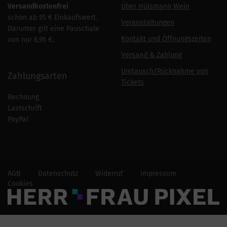
Versandkostenfrei
Über Hülsmann Wein
schon ab 95 € Einkaufswert.
Veranstaltungen
Darunter gilt eine Pauschale
Kontakt und Öffnungszeiten
von nur 6,95 €.
Versand & Zahlung
Umtausch/Rücknahme von
Zahlungsarten
Tickets
Rechnung
Lastschrift
PayPal
AGB
Datenschutz
Widerruf
Impressum
Cookies