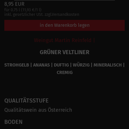
8,95 EUR
für 0.75 l (11,93 €/1 l)
inkl. gesetzlicher USt. zzgl.Versandkosten
in den Warenkorb legen
Weingut Martin Reinfeld |
GRÜNER VELTLINER
STROHGELB | ANANAS | DUFTIG | WÜRZIG | MINERALISCH |
CREMIG
QUALITÄTSSTUFE
Qualitätswein aus Österreich
BODEN