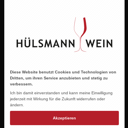
Pfalz
Jahrgang
2023
Alkoholgehalt
13,0 % vol.
Allergene
enthält Sulfite
Diese Website benutzt Cookies und Technologien von
Dritten, um ihren Service anzubieten und stetig zu
verbessern.
Ich bin damit einverstanden und kann meine Einwilligung
ZU DIESEM PRODUKT PASST ...
jederzeit mit Wirkung für die Zukunft widerrufen oder
ändern.
Akzeptieren