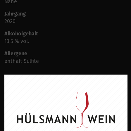
Nahe
Jahrgang
2020
Alkoholgehalt
13,5 % vol.
Allergene
enthält Sulfite
ZU DIESEM PRODUKT PASST ...