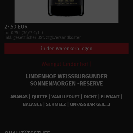
27,50 EUR
für 0.75 l (36,67 €/1 l)
inkl. gesetzlicher USt. zzgl.Versandkosten
in den Warenkorb legen
Weingut Lindenhof |
LINDENHOF WEISSBURGUNDER
SONNENMORGEN -RESERVE
ANANAS | QUITTE | VANILLEDUFT | DICHT | ELEGANT |
BALANCE | SCHMELZ | UNFASSBAR GEIL...!