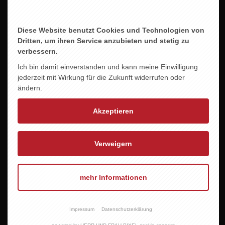
Diese Website benutzt Cookies und Technologien von
Dritten, um ihren Service anzubieten und stetig zu
verbessern.
Ich bin damit einverstanden und kann meine Einwilligung
jederzeit mit Wirkung für die Zukunft widerrufen oder
ändern.
Akzeptieren
Verweigern
mehr Informationen
KATRIN WIND WEISSBURGUNDER -VOM
LANDSCHNECKENKALK-
Impressum
Datenschutzerklärung
16,95 EUR