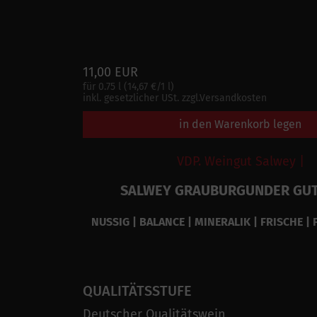
11,00 EUR
für 0.75 l (14,67 €/1 l)
inkl. gesetzlicher USt. zzgl.Versandkosten
in den Warenkorb legen
VDP. Weingut Salwey |
SALWEY GRAUBURGUNDER GU
NUSSIG | BALANCE | MINERALIK | FRISCHE | 
QUALITÄTSSTUFE
Deutscher Qualitätswein