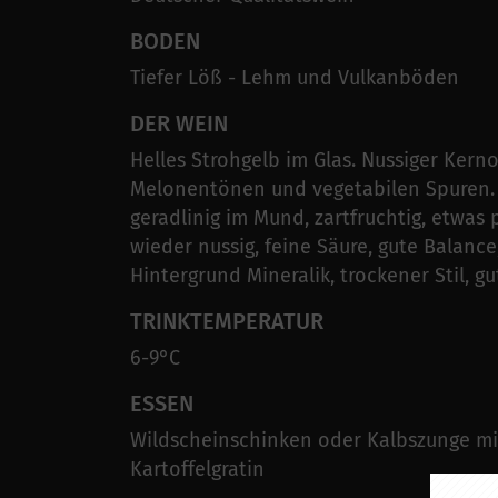
BODEN
Tiefer Löß - Lehm und Vulkanböden
DER WEIN
Helles Strohgelb im Glas. Nussiger Kern
Melonentönen und vegetabilen Spuren.
geradlinig im Mund, zartfruchtig, etwas 
wieder nussig, feine Säure, gute Balance
Hintergrund Mineralik, trockener Stil, g
TRINKTEMPERATUR
6-9°C
ESSEN
Wildscheinschinken oder Kalbszunge mi
Kartoffelgratin