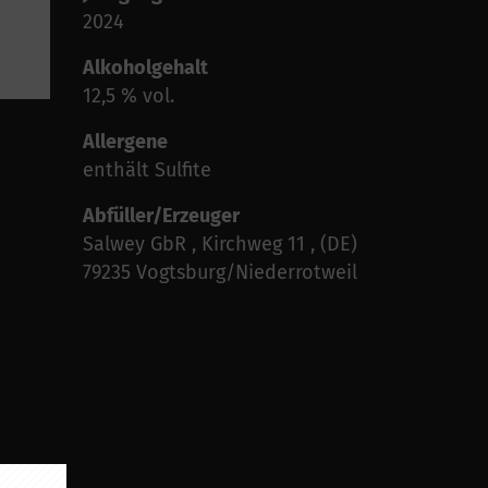
2024
Alkoholgehalt
12,5 % vol.
Allergene
enthält Sulfite
Abfüller/Erzeuger
Salwey GbR , Kirchweg 11 , (DE)
79235 Vogtsburg/Niederrotweil