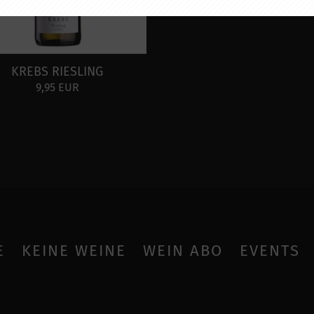
KREBS RIESLING
9,95 EUR
E
KEINE WEINE
WEIN ABO
EVENTS