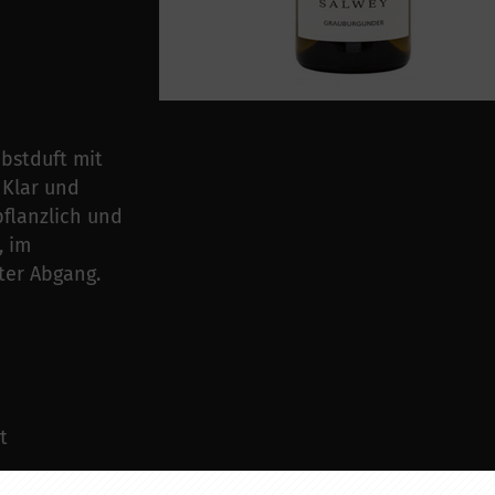
obstduft mit
 Klar und
pflanzlich und
, im
uter Abgang.
t