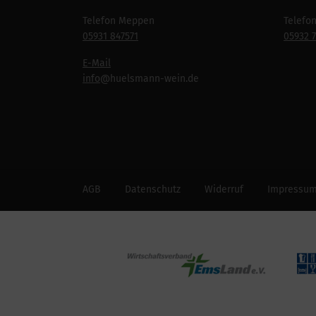
Telefon Meppen
Telefo
05931 847571
05932 
E-Mail
info
@huelsmann-wein.de
AGB
Datenschutz
Widerruf
Impressu