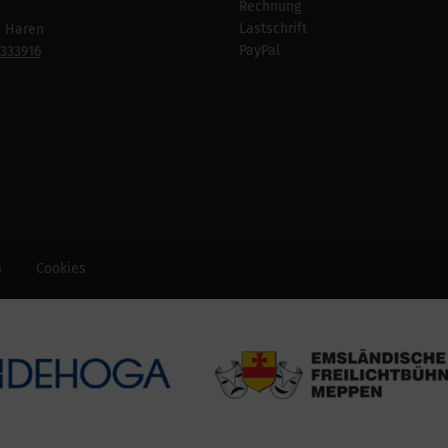
Rechnung
Lastschrift
n Haren
PayPal
7333916
m
Cookies