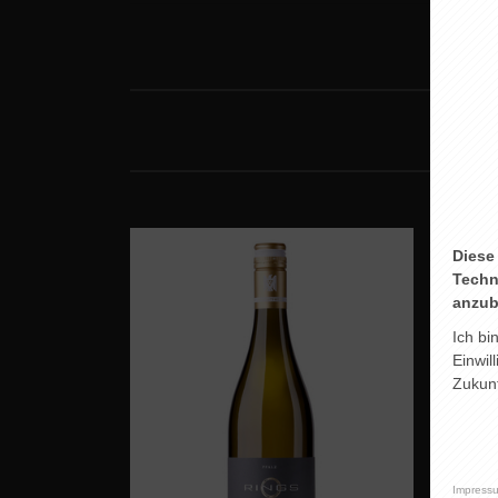
Diese
Techn
anzub
Ich bi
Einwil
Zukunf
Impress