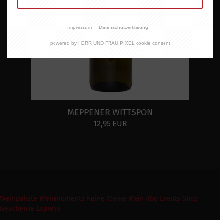
Impressum
Datenschutzerklärung
powered by HERR UND FRAU PIXEL cookie consent
MEPPENER WITTSPON
12,95 EUR
Weinpakete
Weinmomente
Keine Weine
Wein Abo
Events
Shop
Geschenke Express