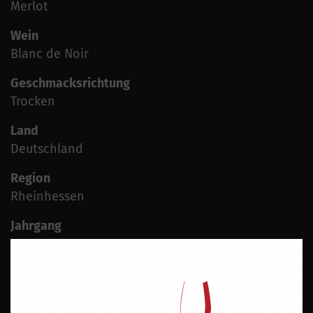
Merlot
Wein
Blanc de Noir
Geschmacksrichtung
Trocken
Land
Deutschland
Region
Rheinhessen
Jahrgang
2024
Alkoholgehalt
11,5 % vol.