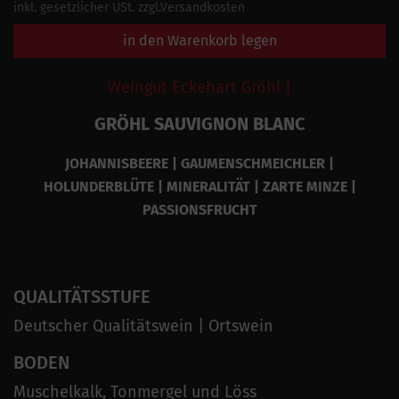
inkl. gesetzlicher USt. zzgl.Versandkosten
in den Warenkorb legen
Weingut Eckehart Gröhl |
GRÖHL SAUVIGNON BLANC
JOHANNISBEERE | GAUMENSCHMEICHLER |
HOLUNDERBLÜTE | MINERALITÄT | ZARTE MINZE |
PASSIONSFRUCHT
QUALITÄTSSTUFE
Deutscher Qualitätswein | Ortswein
BODEN
Muschelkalk, Tonmergel und Löss