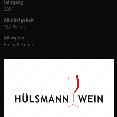
Jahrgang
2024
Alkoholgehalt
11,0 % vol.
Allergene
Enthält Sulfite
ZU DIESEM PRODUKT PASST ...