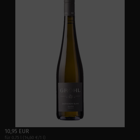
10,95 EUR
für 0.75 l (14,60 €/1 l)