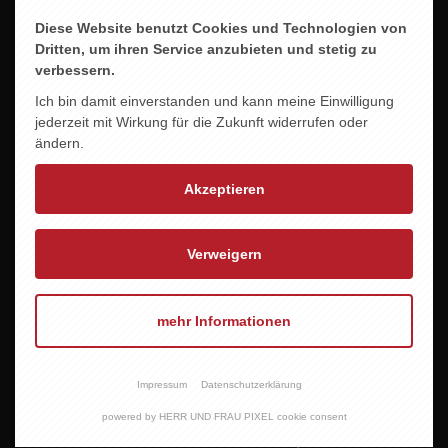
Diese Website benutzt Cookies und Technologien von
Dritten, um ihren Service anzubieten und stetig zu
DOMAINE BRUSSET LES
DOMAINE LA CROIX
verbessern.
BOUDALLES -VENTOUX-
BELLE SYRAH
Ich bin damit einverstanden und kann meine Einwilligung
8,95 EUR
9,60 EUR
jederzeit mit Wirkung für die Zukunft widerrufen oder
ändern.
Akzeptieren
Verweigern
mehr Informationen
Impressum
Datenschutzerklärung
DOMAINE LA CROIX
DOMAINE BRUSSET
powered by HERR UND FRAU PIXEL cookie consent
BELLE CHARDONNAY
JEANNE B.