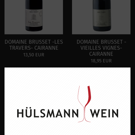
DOMAINE BRUSSET -LES
DOMAINE BRUSSET -
TRAVERS- CAIRANNE
VIEILLES VIGNES-
CAIRANNE
13,50 EUR
18,95 EUR