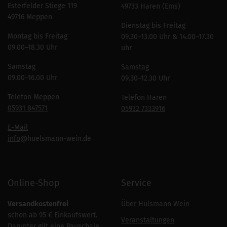
Esterfelder Stiege 119
49733 Haren (Ems)
49716 Meppen
Dienstag bis Freitag
Montag bis Freitag
09.30–13.00 Uhr & 14.00–17.30
09.00–18.30 Uhr
uhr
Samstag
Samstag
09.00–16.00 Uhr
09.30–12.30 Uhr
Telefon Meppen
Telefon Haren
05931 847571
05932 7333916
E-Mail
info
@huelsmann-wein.de
Online-Shop
Service
Versandkostenfrei
Über Hülsmann Wein
schon ab 95 € Einkaufswert.
Veranstaltungen
Darunter gilt eine Pauschale