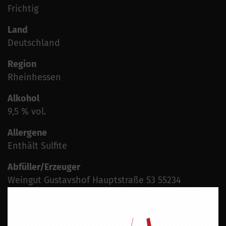
Frichtig
Land
Deutschland
Region
Rheinhessen
Alkohol
9,5 % vol.
Allergene
Enthält Sulfite
Abfüller/Erzeuger
Weingut Gustavshof Hauptstraße 53 55234
Heppenheim Deutschland
Zertifiziert