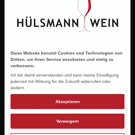
BIOWEIN-DE-ÖKO-039
ZU DIESEM PRODUKT PASST ...
Diese Website benutzt Cookies und Technologien von
Dritten, um ihren Service anzubieten und stetig zu
verbessern.
GRANATE FRESH
Ich bin damit einverstanden und kann meine Einwilligung
7,90 EUR
jederzeit mit Wirkung für die Zukunft widerrufen oder
ändern.
Akzeptieren
Verweigern