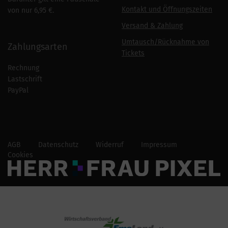
Kontakt und Öffnungszeiten
von nur 6,95 €.
Versand & Zahlung
Umtausch/Rücknahme von
Zahlungsarten
Tickets
Rechnung
Lastschrift
PayPal
AGB
Datenschutz
Widerruf
Impressum
Cookies