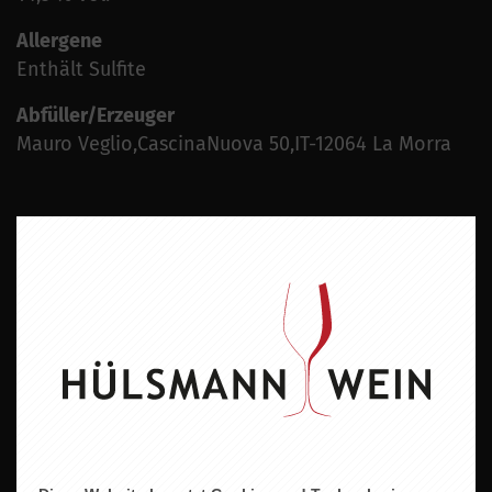
Allergene
Enthält Sulfite
Abfüller/Erzeuger
Mauro Veglio,CascinaNuova 50,IT-12064 La Morra
ZU DIESEM PRODUKT PASST ...