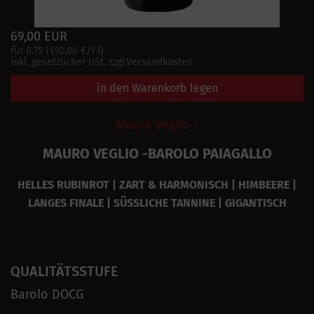
69,00 EUR
für 0.75 l (92,00 €/1 l)
inkl. gesetzlicher USt. zzgl.Versandkosten
in den Warenkorb legen
Mauro Veglio |
MAURO VEGLIO -BAROLO PAIAGALLO
HELLES RUBINROT | ZART & HARMONISCH | HIMBEERE |
LANGES FINALE | SÜSSLICHE TANNINE | GIGANTISCH
QUALITÄTSSTUFE
Barolo DOCG