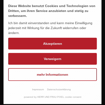
Diese Website benutzt Cookies und Technologien von
Dritten, um ihren Service anzubieten und stetig zu
verbessern.
Ich bin damit einverstanden und kann meine Einwilligung
jederzeit mit Wirkung für die Zukunft widerrufen oder
ändern.
Akzeptieren
Verweigern
mehr Informationen
Impressum
Datenschutzerklärung
RINGS -DAS KREUZ-
60,00 EUR
powered by HERR UND FRAU PIXEL cookie consent