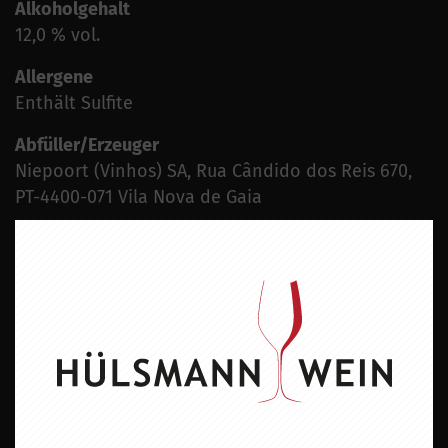
Alkoholgehalt
12,0 % vol.
Allergene
Enthält Sulfite
Abfüller/Erzeuger
Niepoort (Vinhos) SA, Rua Cândido dos Reis 670,
PT-4400-071 Vila Nova de Gaia
ZU DIESEM PRODUKT PASST ...