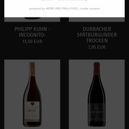
powered by HERR UND FRAU PIXEL cookie consent
PHILIPP KUHN -
DURBACHER
INCOGNITO-
SPÄTBURGUNDER
TROCKEN
13,50 EUR
7,95 EUR