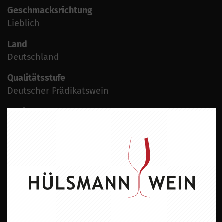
Geschmacksrichtung
Lieblich
Land
Deutschland
Qualitätsstufe
Deutscher Prädikatswein
Region
Rheinhessen
Boden
Muschelkalkverwitterungsboden
Jahrgang
2023
Der Wein