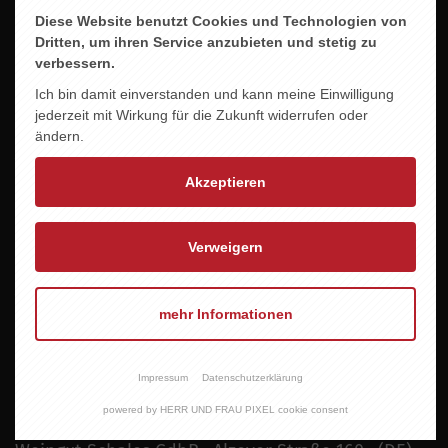
Eine Explosion an reifen Früchten im Bukett, aber
Diese Website benutzt Cookies und Technologien von
auch im Mund ein wunderbares Fruchtfeuerwerk,
Dritten, um ihren Service anzubieten und stetig zu
mit selten schöner Cassisnote. Ein Wein welcher
verbessern.
von seiner opulenten Frucht und einer sehr schön
Ich bin damit einverstanden und kann meine Einwilligung
eingebundenen Säure lebt.
jederzeit mit Wirkung für die Zukunft widerrufen oder
ändern.
Alkoholgehalt
9,5 % vol.
Akzeptieren
Trinktemperatur
6-9°C
Verweigern
Allergene
Enthält Sulfite
mehr Informationen
Essen
Impressum
Datenschutzerklärung
Antipasti, Salate, Pastagerichte, Pizza
powered by HERR UND FRAU PIXEL cookie consent
Inverkehrbringer