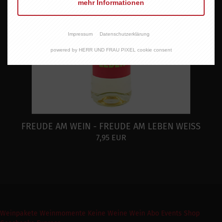
mehr Informationen
Impressum
Datenschutzerklärung
powered by HERR UND FRAU PIXEL cookie consent
FREUDE AM WEIN - FREUDE AM LEBEN WEISS
7,95 EUR
Weinpakete
Weinmomente
Keine Weine
Wein Abo
Events
Shop