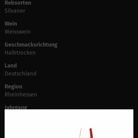
Rebsorten
Silvaner
Wein
Weisswein
Geschmacksrichtung
Halbtrocken
Land
Deutschland
Region
Rheinhessen
Jahrgang
2024
Alkoholgehalt
11,5 % vol.