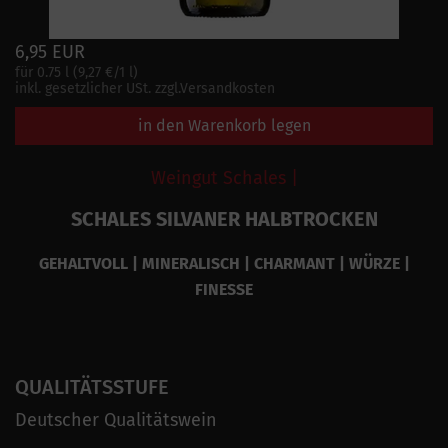
6,95 EUR
für 0.75 l (9,27 €/1 l)
inkl. gesetzlicher USt. zzgl.Versandkosten
in den Warenkorb legen
Weingut Schales |
SCHALES SILVANER HALBTROCKEN
GEHALTVOLL | MINERALISCH | CHARMANT | WÜRZE |
FINESSE
QUALITÄTSSTUFE
Deutscher Qualitätswein