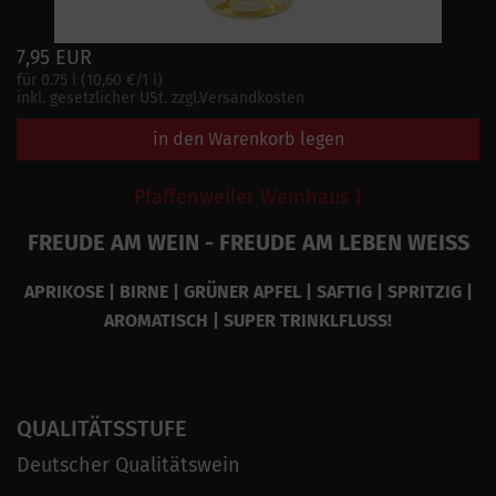
7,95 EUR
für 0.75 l (10,60 €/1 l)
inkl. gesetzlicher USt. zzgl.Versandkosten
in den Warenkorb legen
Pfaffenweiler Weinhaus |
FREUDE AM WEIN - FREUDE AM LEBEN WEISS
APRIKOSE | BIRNE | GRÜNER APFEL | SAFTIG | SPRITZIG |
AROMATISCH | SUPER TRINKLFLUSS!
QUALITÄTSSTUFE
Deutscher Qualitätswein