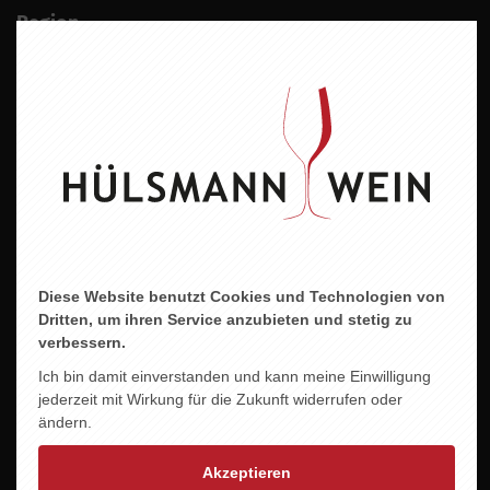
Region
Baden
Jahrgang
2024
Alkoholgehalt
11,5 % vol.
Allergene
Enthält Sulfite
Diese Website benutzt Cookies und Technologien von
Dritten, um ihren Service anzubieten und stetig zu
verbessern.
Ich bin damit einverstanden und kann meine Einwilligung
jederzeit mit Wirkung für die Zukunft widerrufen oder
ZU DIESEM PRODUKT PASST ...
ändern.
Akzeptieren