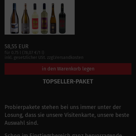
58,55 EUR
für 0.75 l (78,07 €/1 l)
inkl. gesetzlicher USt. zzgl.Versandkosten
in den Warenkorb legen
TOPSELLER-PAKET
Probierpakete stehen bei uns immer unter der
Losung, dass sie unsere Visitenkarte, unsere beste
Auswahl sind.
Schon im Einstiegsbereich ganz hervorragende