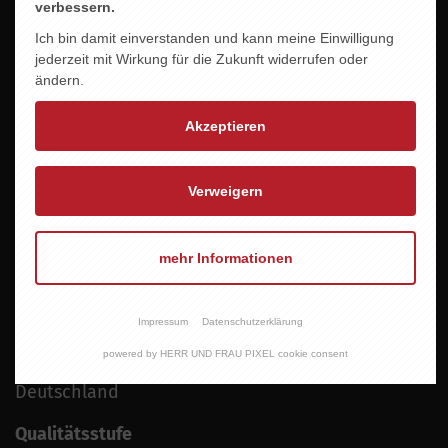
verbessern.
Ich bin damit einverstanden und kann meine Einwilligung
jederzeit mit Wirkung für die Zukunft widerrufen oder
ändern.
zu den Produktdetails
Akzeptieren
Rebsorten
Scheurebe
Verweigern
Wein
Weisswein
mehr Informationen
Geschmacksrichtung
Lieblich
Impressum
Datenschutzerklärung
powered by HERR UND FRAU PIXEL cookie consent
Land
Deutschland
Qualitätsstufe