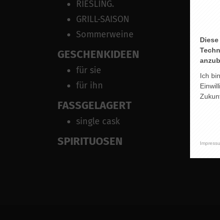
RIESLING.
GRILL-SAISON
Sommerweine
Diese
Techn
GESCHENKIDEEN
anzub
für sie
Ich bi
für ihn
Einwil
Zukunf
SP
FASSGELAGERT
single cask
SPIRITUOSEN
Impress