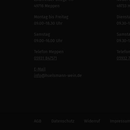
49716 Meppen
49733 
Montag bis Freitag
Diensta
09.00–18.30 Uhr
09.30–1
Samstag
Samst
09.00–16.00 Uhr
09.30–1
Telefon Meppen
Telefo
05931 847571
05932 
E-Mail
info
@huelsmann-wein.de
AGB
Datenschutz
Widerruf
Impressu