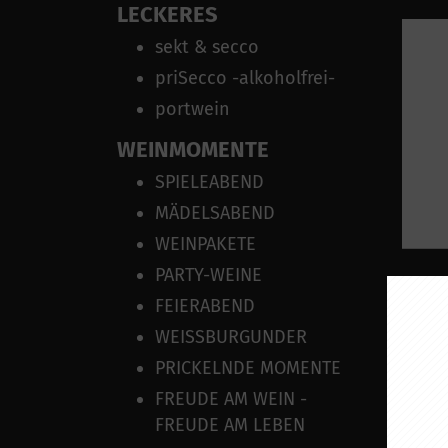
LECKERES
sekt & secco
priSecco -alkoholfrei-
portwein
WEINMOMENTE
SPIELEABEND
MÄDELSABEND
WEINPAKETE
PARTY-WEINE
SP
FEIERABEND
R
WEISSBURGUNDER
PRICKELNDE MOMENTE
FREUDE AM WEIN -
FREUDE AM LEBEN