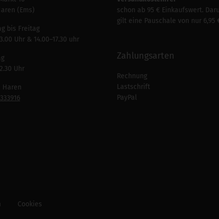
Haren (Ems)
schon ab 95 € Einkaufswert. Dar
gilt eine Pauschale von nur 6,95 
g bis Freitag
3.00 Uhr & 14.00–17.30 uhr
Zahlungsarten
ag
2.30 Uhr
Rechnung
Lastschrift
n Haren
PayPal
7333916
m
Cookies