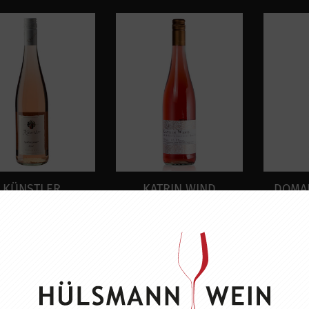
KÜNSTLER
KATRIN WIND
DOMAI
ÄTBURGUNDER
SPÄTBURGUNDER
J
OSÉ FEINHERB
ROSÉ
10,95 EUR
10,95 EUR