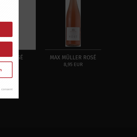
EBS ROSÉ
MAX MÜLLER ROSÉ
9,60 EUR
8,95 EUR
n
 consent