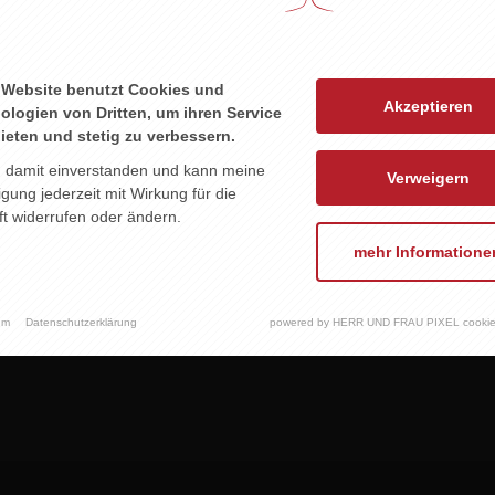
 Website benutzt Cookies und
Akzeptieren
ologien von Dritten, um ihren Service
ieten und stetig zu verbessern.
n damit einverstanden und kann meine
Verweigern
ligung jederzeit mit Wirkung für die
LINDENHOF
PALADIN PINOT GRIGIO
KR
t widerrufen oder ändern.
ÄTBURGUNDER
ROSÉ
ROSÉ
mehr Informatione
7,80 EUR
9,60 EUR
um
Datenschutzerklärung
powered by HERR UND FRAU PIXEL cookie