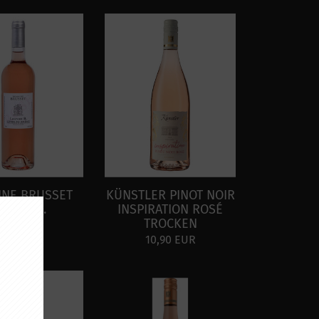
NE BRUSSET
KÜNSTLER PINOT NOIR
EANNE B.
INSPIRATION ROSÉ
TROCKEN
9,95 EUR
10,90 EUR