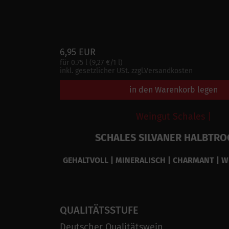
6,95 EUR
für 0.75 l (9,27 €/1 l)
inkl. gesetzlicher USt. zzgl.Versandkosten
in den Warenkorb legen
Weingut Schales |
SCHALES SILVANER HALBTR
GEHALTVOLL | MINERALISCH | CHARMANT | W
QUALITÄTSSTUFE
Deutscher Qualitätswein