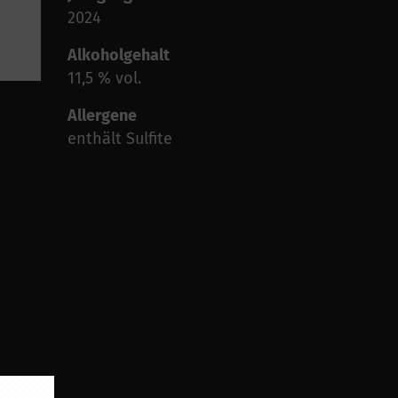
2024
Alkoholgehalt
11,5 % vol.
Allergene
enthält Sulfite