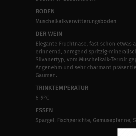
BODEN
Muschelkalkverwitterungsboden
DER WEIN
Elegante Fruchtnase, fast schon etwas a
erinnernd, anregend spritzig-mineralisc
Silvanertyp, vom Muschelkalk-Terroir ge
Angenehm und sehr charmant präsentier
Gaumen.
TRINKTEMPERATUR
6-9°C
ESSEN
Spargel, Fischgerichte, Gemüsepfanne,