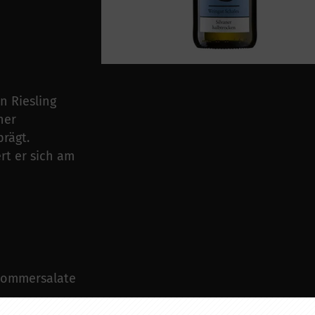
n Riesling
her
prägt.
t er sich am
 Sommersalate