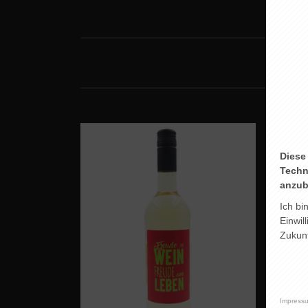
Diese
Techn
anzub
Ich bi
Einwil
Zukunf
Impress