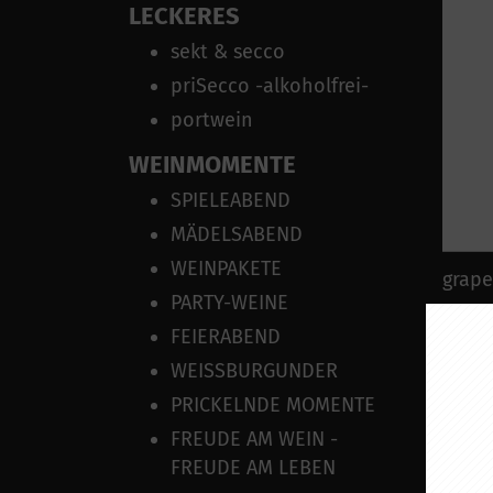
LECKERES
sekt & secco
priSecco -alkoholfrei-
portwein
WEINMOMENTE
SPIELEABEND
MÄDELSABEND
WEINPAKETE
grap
PARTY-WEINE
FEIERABEND
WEISSBURGUNDER
PRICKELNDE MOMENTE
FREUDE AM WEIN -
FREUDE AM LEBEN