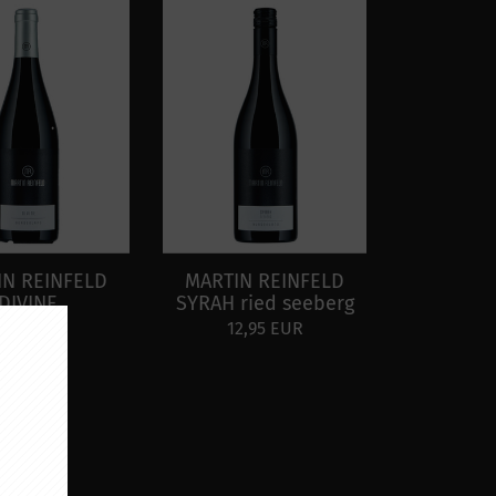
IN REINFELD
MARTIN REINFELD
DIVINE
SYRAH ried seeberg
2,95 EUR
12,95 EUR