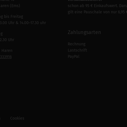
Haren (Ems)
schon ab 95 € Einkaufswert. Dar
gilt eine Pauschale von nur 6,95 
g bis Freitag
3.00 Uhr & 14.00–17.30 uhr
Zahlungsarten
ag
2.30 Uhr
Rechnung
Lastschrift
n Haren
PayPal
7333916
m
Cookies