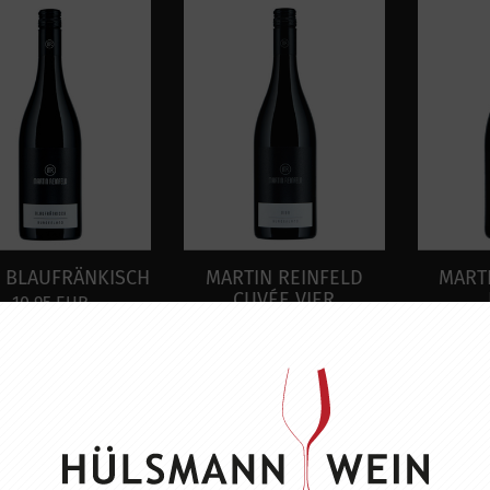
e BLAUFRÄNKISCH
MARTIN REINFELD
MART
CUVÉE VIER
10,95 EUR
12,95 EUR
2