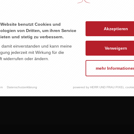
 Website benutzt Cookies und
Akzeptieren
ologien von Dritten, um ihren Service
ieten und stetig zu verbessern.
RTIN REINFELD
n damit einverstanden und kann meine
Verweigern
LAUFRÄNKISCH
ligung jederzeit mit Wirkung für die
reserve ried
t widerrufen oder ändern.
ungerberg
mehr Informatione
16,95 EUR
um
Datenschutzerklärung
powered by HERR UND FRAU PIXEL cookie