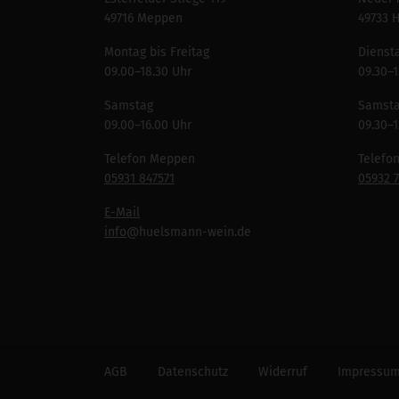
49716 Meppen
49733 
Montag bis Freitag
Diensta
09.00–18.30 Uhr
09.30–1
Samstag
Samst
09.00–16.00 Uhr
09.30–1
Telefon Meppen
Telefo
05931 847571
05932 
E-Mail
info
@huelsmann-wein.de
AGB
Datenschutz
Widerruf
Impressu