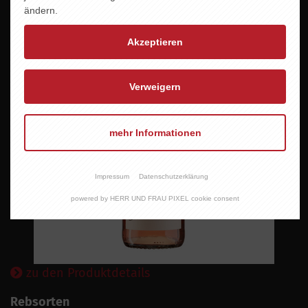
ändern.
Akzeptieren
Verweigern
mehr Informationen
Impressum
Datenschutzerklärung
powered by HERR UND FRAU PIXEL cookie consent
zu den Produktdetails
Rebsorten